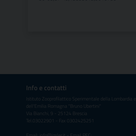
Info e contatti
Istituto Zooprofilattico Sperimentale della Lombardia e
dell'Emilia Romagna "Bruno Ubertini"
Via Bianchi, 9 - 25124 Brescia
Tel.03022901 - Fax 0302425251
Email: info@izsler.it - Email PEC: