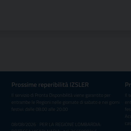
Prossime reperibilità IZSLER
Pr
Il servizio di Pronta Disponibilità viene garantito per
Il 
entrambe le Regioni nelle giornate di sabato e nei giorni
ent
festivi: dalle 08.00 alle 20.00
fes
Ac
ca
08/08/2026 PER LA REGIONE LOMBARDIA: