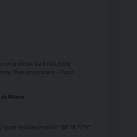
 con la statale Via Emilia (SS9);
anche “Polo Universitario – Parco
e da Milano
G (gradi sessadecimali)45° 08′ 18,73″9°