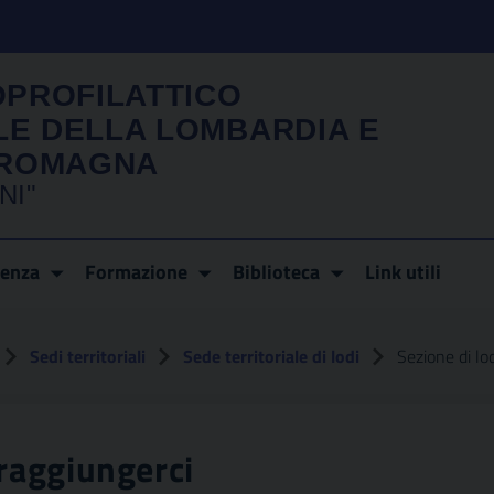
OPROFILATTICO
LE DELLA LOMBARDIA E
A ROMAGNA
NI"
renza
Formazione
Biblioteca
Link utili
Sedi territoriali
Sede territoriale di lodi
Sezione di lo
 raggiungerci