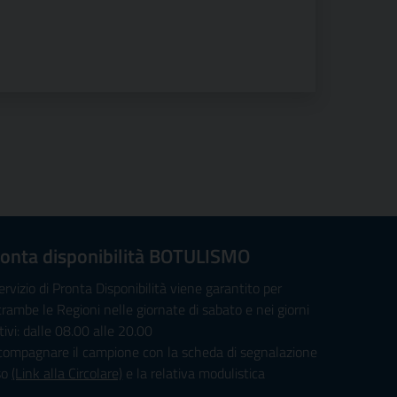
onta disponibilità BOTULISMO
servizio di Pronta Disponibilità viene garantito per
rambe le Regioni nelle giornate di sabato e nei giorni
tivi: dalle 08.00 alle 20.00
compagnare il campione con la scheda di segnalazione
so
(Link alla Circolare)
e la relativa modulistica