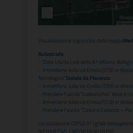
Visualizzazione ingrandita della mappa
Med
Autostrada
– Dalla Uscita Lodi della A1 Milano-Bologna 
– Immettersi sulla via Emilia (SS9) in dire
Tecnologico”
Statale da Piacenza
– Immettersi sulla via Emilia (SS9) in direz
– Prendere l’uscita “Lodivecchio” dove è in
– Immettersi sulla via Emilia (SS9) in direz
– Prendere l’uscita “Cascina Codazza – Par
Localizzazione (GPS)LAT (gradi sessagesim
30′ 03,87″45,13853619,5010750