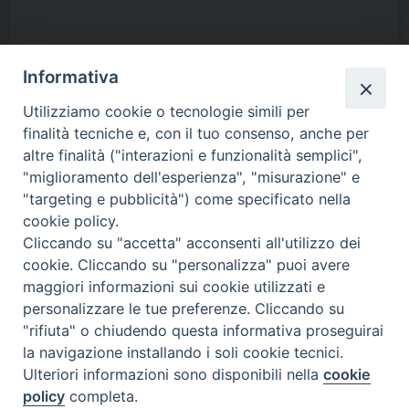
Responsabile del Centro di Referenza Nazionale per il
Informativa
Benessere Animale (CReNBA)
Utilizziamo cookie o tecnologie simili per
finalità tecniche e, con il tuo consenso, anche per
Dott.ssa FUSI Francesca Telefono: 0039 - 030 – 2290529
altre finalità ("interazioni e funzionalità semplici",
e-mail: francesca.fusi@izsler.it
"miglioramento dell'esperienza", "misurazione" e
"targeting e pubblicità") come specificato nella
cookie policy.
Cliccando su "accetta" acconsenti all'utilizzo dei
cookie. Cliccando su "personalizza" puoi avere
maggiori informazioni sui cookie utilizzati e
personalizzare le tue preferenze. Cliccando su
"rifiuta" o chiudendo questa informativa proseguirai
Contatti
la navigazione installando i soli cookie tecnici.
Ulteriori informazioni sono disponibili nella
cookie
Istituto Zooprofilattico Sperimentale della Lombardia e dell'Emilia
policy
completa.