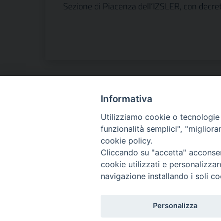
Sezione di Piacenza dell’IZSLER, con decret
Informativa
Contatti
Utilizziamo cookie o tecnologie s
funzionalità semplici", "miglior
Istituto Zooprofilattico Sperimentale della Lombardia 
cookie policy.
Via Bianchi, 9 - 25124 Brescia
Cliccando su "accetta" acconsent
Tel.03022901 - Fax 0302425251
cookie utilizzati e personalizza
navigazione installando i soli co
Email: info@izsler.it - Email PEC: protocollogenerale@ce
C.F. - P.IVA 00284840170
N. REA CCIAA DI BRESCIA 88834
Personalizza