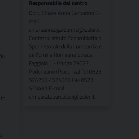
Responsabile del centro
Dott. Chiara Anna Garbarino E-
mail
chiaraanna.garbarino@izsler.it
Contatto Istituto Zooprofilattico
Sperimentale della Lombardia e
dell’Emilia Romagna Strada
ndo
Faggiola 1 - Gariga 29027
Podenzano (Piacenza) Tel 0523
524253 / 524076 Fax 0523
523491 E-mail
crn.paratubercolosi@izsler.it
lte
a