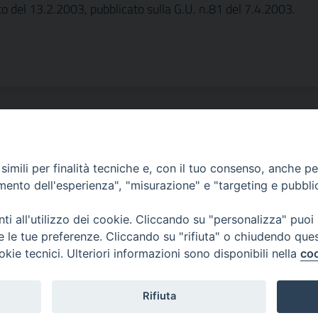
o del 13.2.2003, pubblicato sulla G.U. n.81 del 7.4.2003.
imili per finalità tecniche e, con il tuo consenso, anche per 
amento dell'esperienza", "misurazione" e "targeting e pubbli
e dell'Emilia Romagna "Bruno Ubertini"
i all'utilizzo dei cookie. Cliccando su "personalizza" puoi
re le tue preferenze. Cliccando su "rifiuta" o chiudendo que
okie tecnici. Ulteriori informazioni sono disponibili nella
coo
rt.izsler.it
Rifiuta