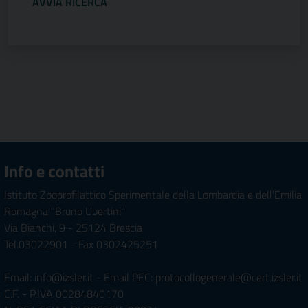
Info e contatti
Istituto Zooprofilattico Sperimentale della Lombardia e dell'Emilia
Romagna "Bruno Ubertini"
Via Bianchi, 9 - 25124 Brescia
Tel.03022901 - Fax 0302425251
Email: info@izsler.it - Email PEC: protocollogenerale@cert.izsler.it
C.F. - P.IVA 00284840170