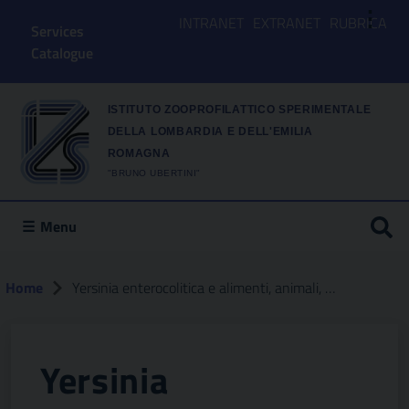
⋮
INTRANET
EXTRANET
RUBRICA
Services
Catalogue
ISTITUTO ZOOPROFILATTICO SPERIMENTALE
DELLA LOMBARDIA E DELL'EMILIA
ROMAGNA
"BRUNO UBERTINI"
Menu
Home
Yersinia enterocolitica e alimenti, animali, uomo e ambiente: armonizzazione di nuove strategie basate sull’approccio one-health per la messa a punto di un sistema di sorveglianza nazionale
Yersinia