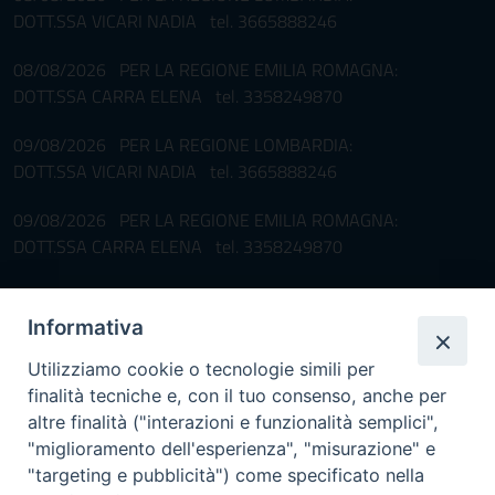
DOTT.SSA VICARI NADIA tel. 3665888246
08/08/2026 PER LA REGIONE EMILIA ROMAGNA:
DOTT.SSA CARRA ELENA tel. 3358249870
09/08/2026 PER LA REGIONE LOMBARDIA:
DOTT.SSA VICARI NADIA tel. 3665888246
09/08/2026 PER LA REGIONE EMILIA ROMAGNA:
DOTT.SSA CARRA ELENA tel. 3358249870
Pronta disponibilità BOTULISMO
Informativa
Il servizio di Pronta Disponibilità viene garantito per entrambe le
Regioni nelle giornate di sabato e nei giorni festivi: dalle 08.00
Utilizziamo cookie o tecnologie simili per
alle 20.00
finalità tecniche e, con il tuo consenso, anche per
Accompagnare il campione con la scheda di segnalazione caso
altre finalità ("interazioni e funzionalità semplici",
(Link alla Circolare)
e la relativa modulistica
"miglioramento dell'esperienza", "misurazione" e
"targeting e pubblicità") come specificato nella