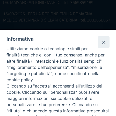
DR. MAISANO ANTONIO MARCO tel. 3665859189
15/08/2026 PER LA REGIONE EMILIA ROMAGNA:
MEDICO VETERINARIO SICLARI CATERINA tel. 3883658657
Pronta disponibilità BOTULISMO
Informativa
Il servizio di Pronta Disponibilità viene garantito per entrambe le
Regioni nelle giornate di sabato e nei giorni festivi: dalle 08.00
Utilizziamo cookie o tecnologie simili per
alle 20.00
finalità tecniche e, con il tuo consenso, anche per
Accompagnare il campione con la scheda di segnalazione caso
altre finalità ("interazioni e funzionalità semplici",
(Link alla Circolare)
e la relativa modulistica
"miglioramento dell'esperienza", "misurazione" e
"targeting e pubblicità") come specificato nella
Per l'Emilia-Romagna :
Link al Mod.Accompagnamento
cookie policy.
Cliccando su "accetta" acconsenti all'utilizzo dei
Per la Lombardia :
Link al Mod.Accompagnamento
cookie. Cliccando su "personalizza" puoi avere
maggiori informazioni sui cookie utilizzati e
08/08/2026 PER LA REGIONE LOMBARDIA:
personalizzare le tue preferenze. Cliccando su
DR. PAVONI ENRICO tel. 3391639372
"rifiuta" o chiudendo questa informativa proseguirai