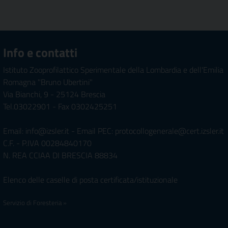
Info e contatti
Istituto Zooprofilattico Sperimentale della Lombardia e dell'Emilia
Romagna "Bruno Ubertini"
Via Bianchi, 9 - 25124 Brescia
Tel.03022901 - Fax 0302425251
Email: info@izsler.it - Email PEC: protocollogenerale@cert.izsler.it
C.F. - P.IVA 00284840170
N. REA CCIAA DI BRESCIA 88834
Elenco delle caselle di posta certificata/istituzionale
Servizio di Foresteria »