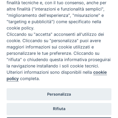
alle 20.00
finalità tecniche e, con il tuo consenso, anche per
Accompagnare il campione con la scheda di segnalazione caso
altre finalità ("interazioni e funzionalità semplici",
(Link alla Circolare)
e la relativa modulistica
"miglioramento dell'esperienza", "misurazione" e
"targeting e pubblicità") come specificato nella
Per l'Emilia-Romagna :
Link al Mod.Accompagnamento
cookie policy.
Cliccando su "accetta" acconsenti all'utilizzo dei
Per la Lombardia :
Link al Mod.Accompagnamento
cookie. Cliccando su "personalizza" puoi avere
maggiori informazioni sui cookie utilizzati e
08/08/2026 PER LA REGIONE LOMBARDIA:
personalizzare le tue preferenze. Cliccando su
DR. PAVONI ENRICO tel. 3391639372
"rifiuta" o chiudendo questa informativa proseguirai
la navigazione installando i soli cookie tecnici.
08/08/2026 PER LA REGIONE EMILIA ROMAGNA:
Ulteriori informazioni sono disponibili nella
cookie
DOTT.SSA TADDEI ROBERTA tel. 3312331005
policy
completa.
09/08/2026 PER LA REGIONE LOMBARDIA:
Personalizza
DR. PAVONI ENRICO tel. 3391639372
09/08/2026 PER LA REGIONE EMILIA ROMAGNA:
Rifiuta
DOTT.SSA TADDEI ROBERTA tel. 3312331005