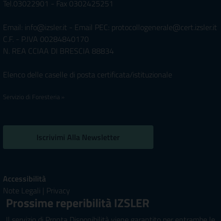
Tel.03022901 - Fax 0302425251
Email: info@izsler.it - Email PEC: protocollogenerale@cert.izsler.it
C.F. - P.IVA 00284840170
N. REA CCIAA DI BRESCIA 88834
Elenco delle caselle di posta certificata/istituzionale
Servizio di Foresteria »
Iscrivimi Alla Newsletter
Accessibilità
Note Legali
|
Privacy
Prossime reperibilità IZSLER
Il servizio di Pronta Disponibilità viene garantito per entrambe le