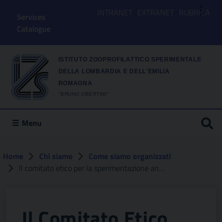
⋮
INTRANET
EXTRANET
RUBRICA
Services
Catalogue
ISTITUTO ZOOPROFILATTICO SPERIMENTALE
DELLA LOMBARDIA E DELL'EMILIA
ROMAGNA
"BRUNO UBERTINI"
Menu
Home
Chi siamo
Come siamo organizzati
Il comitato etico per la sperimentazione animale
Il Comitato Etico