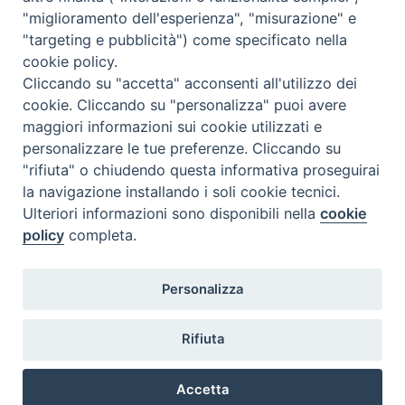
"miglioramento dell'esperienza", "misurazione" e
"targeting e pubblicità") come specificato nella
cookie policy.
Cliccando su "accetta" acconsenti all'utilizzo dei
cookie. Cliccando su "personalizza" puoi avere
maggiori informazioni sui cookie utilizzati e
personalizzare le tue preferenze. Cliccando su
"rifiuta" o chiudendo questa informativa proseguirai
Contatti
la navigazione installando i soli cookie tecnici.
Ulteriori informazioni sono disponibili nella
cookie
Istituto Zooprofilattico Sperimentale della Lombardia e dell'Emilia
policy
completa.
Romagna "Bruno Ubertini"
Via Bianchi, 9 - 25124 Brescia
Tel.03022901 - Fax 0302425251
Personalizza
Email: info@izsler.it - Email PEC: protocollogenerale@cert.izsler.it
Rifiuta
C.F. - P.IVA 00284840170
N. REA CCIAA DI BRESCIA 88834
Accetta