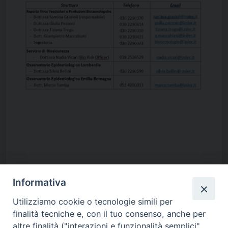
Responsabile del centro
Grazioli dott.ssa Santina
Informativa
Telefono: 030 – 2290370
Utilizziamo cookie o tecnologie simili per
Posta elettronica:
santina.grazioli@izsler.it
finalità tecniche e, con il tuo consenso, anche per
altre finalità ("interazioni e funzionalità semplici",