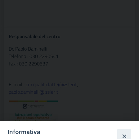
Responsabile del centro
Dr. Paolo Daminelli
Telefono : 030 2290541
Fax : 030 2290537
E-mail :
crn.qualita.latte@izsler.it
,
paolo.daminelli@izsler.it
Informativa