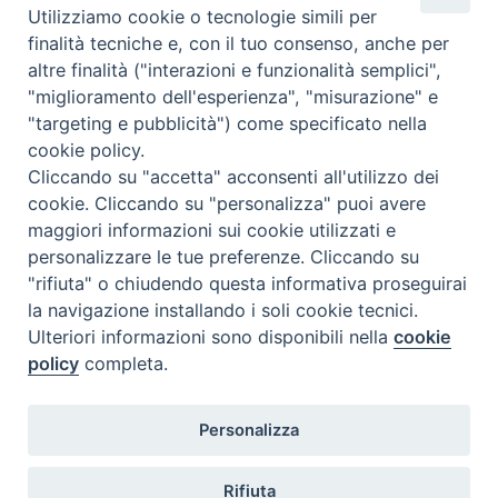
Utilizziamo cookie o tecnologie simili per
finalità tecniche e, con il tuo consenso, anche per
altre finalità ("interazioni e funzionalità semplici",
"miglioramento dell'esperienza", "misurazione" e
Download Opuscolo Latte
"targeting e pubblicità") come specificato nella
cookie policy.
CORSO ABILITAZIONE PRELIEVO LATTE
Cliccando su "accetta" acconsenti all'utilizzo dei
cookie. Cliccando su "personalizza" puoi avere
maggiori informazioni sui cookie utilizzati e
personalizzare le tue preferenze. Cliccando su
"rifiuta" o chiudendo questa informativa proseguirai
la navigazione installando i soli cookie tecnici.
Ulteriori informazioni sono disponibili nella
cookie
policy
completa.
Contatti
Personalizza
Centro di referenza Nazionale per la qualità del latte bovino
Via Bianchi 9, 25124 Brescia
Rifiuta