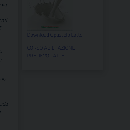
; va
enti
i
Download Opuscolo Latte
CORSO ABILITAZIONE
i
PRELIEVO LATTE
e
lle
pida
i