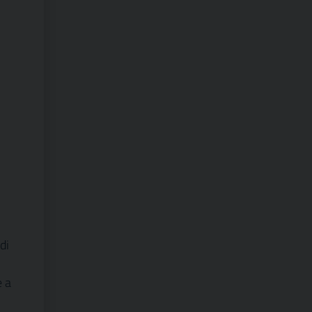
di
e a