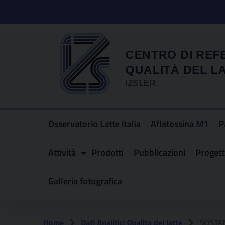
CENTRO DI REF
QUALITÀ DEL L
IZSLER
Osservatorio Latte Italia
Aflatossina M1
P
Attività
Prodotti
Pubblicazioni
Progetti
Galleria fotografica
Home
Dati Analitici Qualita del latte
SOSTAN