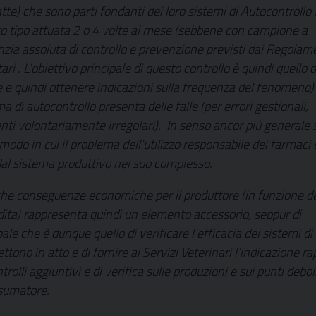
tte) che sono parti fondanti dei loro sistemi di Autocontrollo 
sto tipo attuata 2 o 4 volte al mese (sebbene con campione a
nzia assoluta di controllo e prevenzione previsti dai Regolam
ari . L’obiettivo principale di questo controllo è quindi quello d
 e quindi ottenere indicazioni sulla frequenza del fenomeno)
ema di autocontrollo presenta delle falle (per errori gestionali,
nti volontariamente irregolari). In senso ancor più generale s
l modo in cui il problema dell’utilizzo responsabile dei farmaci 
” dal sistema produttivo nel suo complesso.
 anche conseguenze economiche per il produttore (in funzione de
dita) rappresenta quindi un elemento accessorio, seppur di
ale che è dunque quello di verificare l’efficacia dei sistemi di
tono in atto e di fornire ai Servizi Veterinari l’indicazione ra
olli aggiuntivi e di verifica sulle produzioni e sui punti debol
nsumatore.