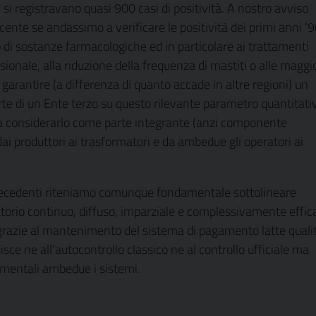
i registravano quasi 900 casi di positività. A nostro avviso
cente se andassimo a verificare le positività dei primi anni ’9
o di sostanze farmacologiche ed in particolare ai trattamenti
ssionale, alla riduzione della frequenza di mastiti o alle maggi
 di garantire (a differenza di quanto accade in altre regioni) un
arte di un Ente terzo su questo rilevante parametro quantitati
re a considerarlo come parte integrante (anzi componente
 dai produttori ai trasformatori e da ambedue gli operatori ai
recedenti riteniamo comunque fondamentale sottolineare
atorio continuo, diffuso, imparziale e complessivamente effic
 grazie al mantenimento del sistema di pagamento latte quali
isce ne all’autocontrollo classico ne al controllo ufficiale ma
amentali ambedue i sistemi.