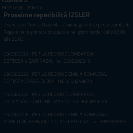
Accessibilità
Note Legali
|
Privacy
Prossime reperibilità IZSLER
Il servizio di Pronta Disponibilità viene garantito per entrambe le
Regioni nelle giornate di sabato e nei giorni festivi: dalle 08.00
alle 20.00
09/08/2026 PER LA REGIONE LOMBARDIA:
DOTT.SSA VICARI NADIA tel. 3665888246
09/08/2026 PER LA REGIONE EMILIA ROMAGNA:
DOTT.SSA CARRA ELENA tel. 3358249870
15/08/2026 PER LA REGIONE LOMBARDIA:
DR. MAISANO ANTONIO MARCO tel. 3665859189
15/08/2026 PER LA REGIONE EMILIA ROMAGNA:
MEDICO VETERINARIO SICLARI CATERINA tel. 3883658657