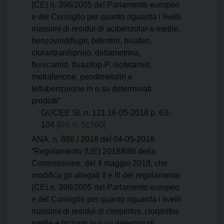
(CE) n. 396/2005 del Parlamento europeo
e del Consiglio per quanto riguarda i livelli
massimi di residui di acibenzolar-s-metile,
benzovindiflupir, bifentrin, bixafen,
clorantraniliprolo, deltametrina,
flonicamid, fluazifop-P, isofetamid,
metrafenone, pendimetalin e
teflubenzurone in o su determinati
prodotti”
GUCEE SL n. 121 16-05-2018 p. 63-
104
[Rif. n. 51560]
ANA. n. 686 / 2018 del 04-05-2018
“Regolamento (UE) 2018/686 della
Commissione, del 4 maggio 2018, che
modifica gli allegati II e III del regolamento
(CE) n. 396/2005 del Parlamento europeo
e del Consiglio per quanto riguarda i livelli
massimi di residui di clorpirifos, clorpirifos
metile e triclopir in o su determinati