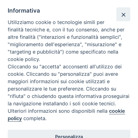
Pronta disponibilità BOTULISMO
Informativa
Il servizio di Pronta Disponibilità viene garantito per entrambe le
Regioni nelle giornate di sabato e nei giorni festivi: dalle 08.00
Utilizziamo cookie o tecnologie simili per
alle 20.00
finalità tecniche e, con il tuo consenso, anche per
Accompagnare il campione con la scheda di segnalazione caso
altre finalità ("interazioni e funzionalità semplici",
(Link alla Circolare)
e la relativa modulistica
"miglioramento dell'esperienza", "misurazione" e
"targeting e pubblicità") come specificato nella
Per l'Emilia-Romagna :
Link al Mod.Accompagnamento
cookie policy.
Cliccando su "accetta" acconsenti all'utilizzo dei
Per la Lombardia :
Link al Mod.Accompagnamento
cookie. Cliccando su "personalizza" puoi avere
maggiori informazioni sui cookie utilizzati e
08/08/2026 PER LA REGIONE LOMBARDIA:
personalizzare le tue preferenze. Cliccando su
DR. PAVONI ENRICO tel. 3391639372
"rifiuta" o chiudendo questa informativa proseguirai
la navigazione installando i soli cookie tecnici.
08/08/2026 PER LA REGIONE EMILIA ROMAGNA:
Ulteriori informazioni sono disponibili nella
cookie
DOTT.SSA TADDEI ROBERTA tel. 3312331005
policy
completa.
09/08/2026 PER LA REGIONE LOMBARDIA:
Personalizza