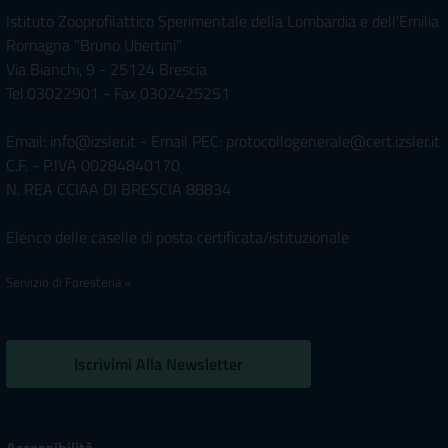
Istituto Zooprofilattico Sperimentale della Lombardia e dell'Emilia
Romagna "Bruno Ubertini"
Via Bianchi, 9 - 25124 Brescia
Tel.03022901 - Fax 0302425251
Email: info@izsler.it - Email PEC: protocollogenerale@cert.izsler.it
C.F. - P.IVA 00284840170
N. REA CCIAA DI BRESCIA 88834
Elenco delle caselle di posta certificata/istituzionale
Servizio di Foresteria »
Iscrivimi Alla Newsletter