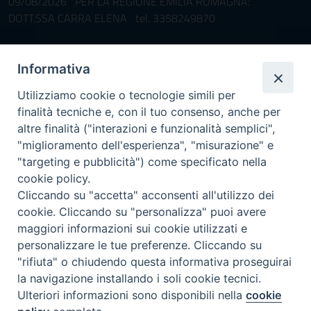
09/08/2026 PER LA REGIONE EMILIA ROMAGNA:
DOTT.SSA CARRA ELENA tel. 3358249870
Pronta disponibilità BOTULISMO
Informativa
Il servizio di Pronta Disponibilità viene garantito per entrambe le
Regioni nelle giornate di sabato e nei giorni festivi: dalle 08.00
Utilizziamo cookie o tecnologie simili per
alle 20.00
finalità tecniche e, con il tuo consenso, anche per
Accompagnare il campione con la scheda di segnalazione caso
altre finalità ("interazioni e funzionalità semplici",
(Link alla Circolare)
e la relativa modulistica
"miglioramento dell'esperienza", "misurazione" e
"targeting e pubblicità") come specificato nella
Per l'Emilia-Romagna :
Link al Mod.Accompagnamento
cookie policy.
Cliccando su "accetta" acconsenti all'utilizzo dei
Per la Lombardia :
Link al Mod.Accompagnamento
cookie. Cliccando su "personalizza" puoi avere
maggiori informazioni sui cookie utilizzati e
08/08/2026 PER LA REGIONE LOMBARDIA:
personalizzare le tue preferenze. Cliccando su
DR. PAVONI ENRICO tel. 3391639372
"rifiuta" o chiudendo questa informativa proseguirai
la navigazione installando i soli cookie tecnici.
08/08/2026 PER LA REGIONE EMILIA ROMAGNA:
Ulteriori informazioni sono disponibili nella
cookie
DOTT.SSA TADDEI ROBERTA tel. 3312331005