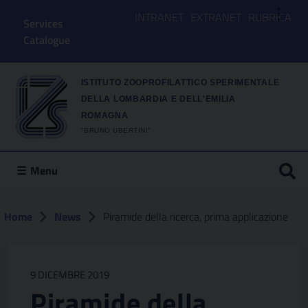
⋮
INTRANET
EXTRANET
RUBRICA
Services
Catalogue
ISTITUTO ZOOPROFILATTICO SPERIMENTALE
DELLA LOMBARDIA E DELL'EMILIA
ROMAGNA
"BRUNO UBERTINI"
Menu
Home
News
Piramide della ricerca, prima applicazione
9 DICEMBRE 2019
Piramide della