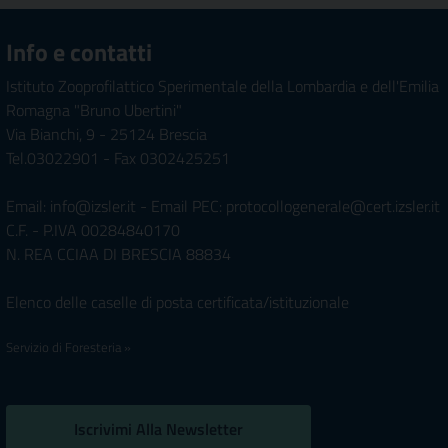
Info e contatti
Istituto Zooprofilattico Sperimentale della Lombardia e dell'Emilia
Romagna "Bruno Ubertini"
Via Bianchi, 9 - 25124 Brescia
Tel.03022901 - Fax 0302425251
Email: info@izsler.it - Email PEC: protocollogenerale@cert.izsler.it
C.F. - P.IVA 00284840170
N. REA CCIAA DI BRESCIA 88834
Elenco delle caselle di posta certificata/istituzionale
Servizio di Foresteria »
Iscrivimi Alla Newsletter