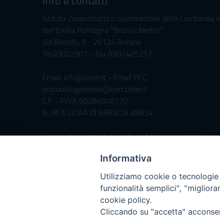
Info e contatti
Istituto Zooprofilattico Sperimentale della Lombardia e
dell'Emilia Romagna "Bruno Ubertini"
Via Bianchi, 9 - 25124 Brescia
Tel.03022901 - Fax 0302425251
Email: info@izsler.it - Email PEC:
protocollogenerale@cert.izsler.it
C.F. - P.IVA 00284840170
N. REA CCIAA DI BRESCIA 88834
Elenco delle caselle di posta certificata/istituzionale
Informativa
Servizio di Foresteria »
Utilizziamo cookie o tecnologie s
funzionalità semplici", "miglior
Iscrivimi Alla Newsletter
cookie policy.
Cliccando su "accetta" acconsent