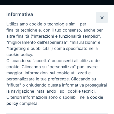
Pronta disponibilità BOTULISMO
Informativa
Il servizio di Pronta Disponibilità viene garantito per entrambe le
Regioni nelle giornate di sabato e nei giorni festivi: dalle 08.00
Utilizziamo cookie o tecnologie simili per
alle 20.00
finalità tecniche e, con il tuo consenso, anche per
Accompagnare il campione con la scheda di segnalazione caso
altre finalità ("interazioni e funzionalità semplici",
(Link alla Circolare)
e la relativa modulistica
"miglioramento dell'esperienza", "misurazione" e
"targeting e pubblicità") come specificato nella
Per l'Emilia-Romagna :
Link al Mod.Accompagnamento
cookie policy.
Cliccando su "accetta" acconsenti all'utilizzo dei
Per la Lombardia :
Link al Mod.Accompagnamento
cookie. Cliccando su "personalizza" puoi avere
maggiori informazioni sui cookie utilizzati e
08/08/2026 PER LA REGIONE LOMBARDIA:
personalizzare le tue preferenze. Cliccando su
DR. PAVONI ENRICO tel. 3391639372
"rifiuta" o chiudendo questa informativa proseguirai
la navigazione installando i soli cookie tecnici.
08/08/2026 PER LA REGIONE EMILIA ROMAGNA:
Ulteriori informazioni sono disponibili nella
cookie
DOTT.SSA TADDEI ROBERTA tel. 3312331005
policy
completa.
09/08/2026 PER LA REGIONE LOMBARDIA: