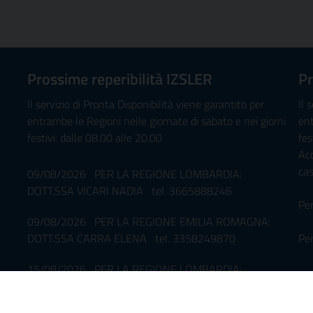
Prossime reperibilità IZSLER
Pr
Il servizio di Pronta Disponibilità viene garantito per
Il 
entrambe le Regioni nelle giornate di sabato e nei giorni
ent
festivi: dalle 08.00 alle 20.00
fes
Ac
ca
09/08/2026 PER LA REGIONE LOMBARDIA:
DOTT.SSA VICARI NADIA tel. 3665888246
Pe
09/08/2026 PER LA REGIONE EMILIA ROMAGNA:
DOTT.SSA CARRA ELENA tel. 3358249870
Per
15/08/2026 PER LA REGIONE LOMBARDIA:
08
DR. MAISANO ANTONIO MARCO tel. 3665859189
DR