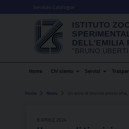
Services Catalogue
ISTITUTO ZO
SPERIMENTA
DELL'EMILI
"BRUNO UBERTI
Home
Chi siamo
Servizi
Traspa
Home
News
Un anno di tirocinio presso efsa
8 APRILE 2024