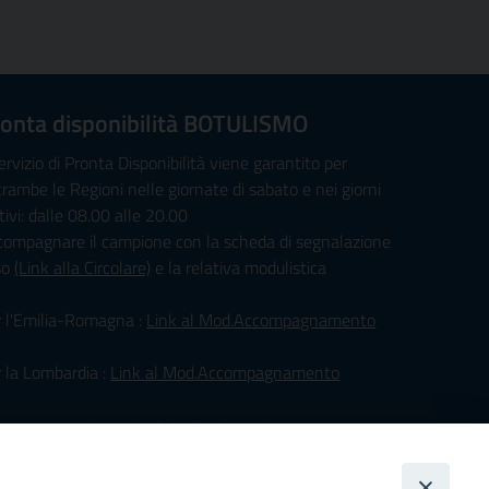
onta disponibilità BOTULISMO
servizio di Pronta Disponibilità viene garantito per
rambe le Regioni nelle giornate di sabato e nei giorni
tivi: dalle 08.00 alle 20.00
compagnare il campione con la scheda di segnalazione
so
(Link alla Circolare)
e la relativa modulistica
r l'Emilia-Romagna :
Link al Mod.Accompagnamento
 la Lombardia :
Link al Mod.Accompagnamento
/08/2026 PER LA REGIONE LOMBARDIA:
. PAVONI ENRICO tel. 3391639372