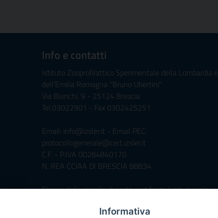
Info e contatti
Istituto Zooprofilattico Sperimentale della Lombardia e
dell'Emilia Romagna "Bruno Ubertini"
Via Bianchi, 9 - 25124 Brescia
Tel.03022901 - Fax 0302425251
Email: info@izsler.it - Email PEC:
protocollogenerale@cert.izsler.it
C.F. - P.IVA 00284840170
N. REA CCIAA DI BRESCIA 88834
Elenco delle caselle di posta certificata/istituzionale
Informativa
Servizio di Foresteria »