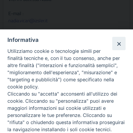
E-mail :
nadia.vicari@izsler.it
Contatto
Informativa
Centro di Referenza Nazionale per Clamidiosi (CReNCla)
Istituto Zooprofilattico Sperimentale della Lombardia e
Utilizziamo cookie o tecnologie simili per
dell’Emilia Romagna “Bruno Ubertini” (IZSLER)
finalità tecniche e, con il tuo consenso, anche per
Sede territoriale di Pavia
altre finalità ("interazioni e funzionalità semplici",
Privata Strada Campeggi 59/61
"miglioramento dell'esperienza", "misurazione" e
27100 Pavia
"targeting e pubblicità") come specificato nella
Italia
cookie policy.
Cliccando su "accetta" acconsenti all'utilizzo dei
cookie. Cliccando su "personalizza" puoi avere
maggiori informazioni sui cookie utilizzati e
personalizzare le tue preferenze. Cliccando su
"rifiuta" o chiudendo questa informativa proseguirai
Contatti
la navigazione installando i soli cookie tecnici.