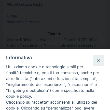
VICARI dott.ssa Nadia
E-mail :
nadia.vicari@izsler.it
Contatto
Centro di Referenza Nazionale per Clamidiosi (CReNCla)
Istituto Zooprofilattico Sperimentale della Lombardia e
dell’Emilia Romagna “Bruno Ubertini” (IZSLER)
Sede territoriale di Pavia
Informativa
Privata Strada Campeggi 59/61
Utilizziamo cookie o tecnologie simili per
27100 Pavia
finalità tecniche e, con il tuo consenso, anche per
Italia
altre finalità ("interazioni e funzionalità semplici",
"miglioramento dell'esperienza", "misurazione" e
"targeting e pubblicità") come specificato nella
cookie policy.
Cliccando su "accetta" acconsenti all'utilizzo dei
cookie. Cliccando su "personalizza" puoi avere