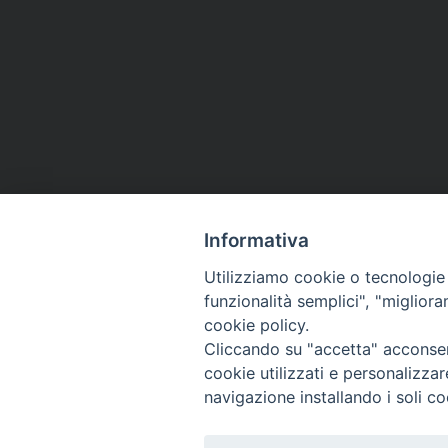
Informativa
Contatti
Utilizziamo cookie o tecnologie s
funzionalità semplici", "miglior
Istituto Zooprofilattico Sperimentale della Lombardia 
cookie policy.
Via Bianchi, 9 - 25124 Brescia
Cliccando su "accetta" acconsent
Tel.03022901 - Fax 0302425251
cookie utilizzati e personalizza
navigazione installando i soli co
Email: info@izsler.it - Email PEC: protocollogenerale@ce
C.F. - P.IVA 00284840170