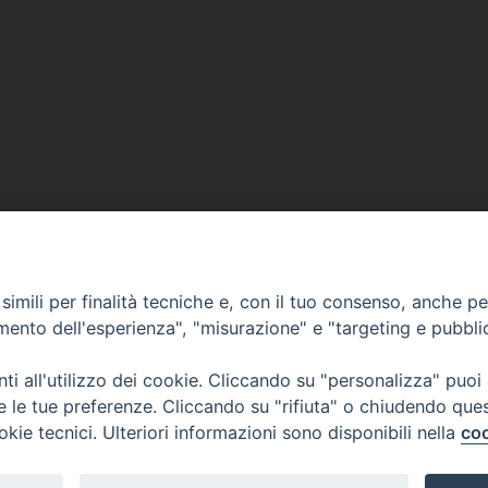
imili per finalità tecniche e, con il tuo consenso, anche per 
amento dell'esperienza", "misurazione" e "targeting e pubbli
e dell'Emilia Romagna "Bruno Ubertini"
i all'utilizzo dei cookie. Cliccando su "personalizza" puoi
re le tue preferenze. Cliccando su "rifiuta" o chiudendo que
okie tecnici. Ulteriori informazioni sono disponibili nella
coo
rt.izsler.it