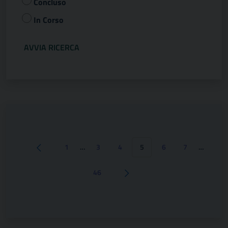
Concluso
In Corso
1
…
3
4
5
6
7
…
Pagina precedente
46
Pagina successiva