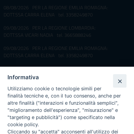
08/08/2026 PER LA REGIONE EMILIA ROMAGNA:
DOTT.SSA CARRA ELENA tel. 3358249870
09/08/2026 PER LA REGIONE LOMBARDIA:
DOTT.SSA VICARI NADIA tel. 3665888246
09/08/2026 PER LA REGIONE EMILIA ROMAGNA:
DOTT.SSA CARRA ELENA tel. 3358249870
Pronta disponibilità BOTULISMO
Informativa
Il servizio di Pronta Disponibilità viene garantito per entrambe le
Regioni nelle giornate di sabato e nei giorni festivi: dalle 08.00
Utilizziamo cookie o tecnologie simili per
alle 20.00
finalità tecniche e, con il tuo consenso, anche per
Accompagnare il campione con la scheda di segnalazione caso
altre finalità ("interazioni e funzionalità semplici",
(Link alla Circolare)
e la relativa modulistica
"miglioramento dell'esperienza", "misurazione" e
"targeting e pubblicità") come specificato nella
Per l'Emilia-Romagna :
Link al Mod.Accompagnamento
cookie policy.
Cliccando su "accetta" acconsenti all'utilizzo dei