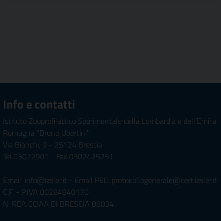
Info e contatti
Istituto Zooprofilattico Sperimentale della Lombardia e dell'Emilia
Romagna "Bruno Ubertini"
Via Bianchi, 9 - 25124 Brescia
Tel.03022901 - Fax 0302425251
Email: info@izsler.it - Email PEC: protocollogenerale@cert.izsler.it
C.F. - P.IVA 00284840170
N. REA CCIAA DI BRESCIA 88834