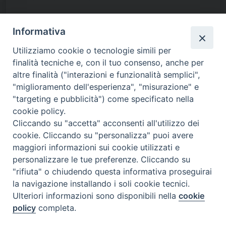
DM 6 Settembre 2023
Informativa
DM 23 dicembre 2025
Utilizziamo cookie o tecnologie simili per
Informazioni
finalità tecniche e, con il tuo consenso, anche per
mail :
crf.formazione@izsler.it
altre finalità ("interazioni e funzionalità semplici",
"miglioramento dell'esperienza", "misurazione" e
"targeting e pubblicità") come specificato nella
cookie policy.
Cliccando su "accetta" acconsenti all'utilizzo dei
cookie. Cliccando su "personalizza" puoi avere
maggiori informazioni sui cookie utilizzati e
personalizzare le tue preferenze. Cliccando su
"rifiuta" o chiudendo questa informativa proseguirai
la navigazione installando i soli cookie tecnici.
Istituto Zooprofilattico Sperimentale della Lombardia e dell’Emilia
Ulteriori informazioni sono disponibili nella
cookie
Romagna “Bruno Ubertini”
policy
completa.
Via Bianchi, 9 – 25124 Brescia
Tel.03022901 – Fax 0302425251