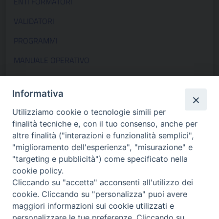
ENTI FORMATORI
VALIDATORI
PROGRAMMI
MANUALE OPERATIVO
DM 6 Settembre 2023
Informativa
DM 23 dicembre 2025
Utilizziamo cookie o tecnologie simili per
Informazioni
finalità tecniche e, con il tuo consenso, anche per
mail :
crf.formazione@izsler.it
altre finalità ("interazioni e funzionalità semplici",
"miglioramento dell'esperienza", "misurazione" e
"targeting e pubblicità") come specificato nella
cookie policy.
Cliccando su "accetta" acconsenti all'utilizzo dei
cookie. Cliccando su "personalizza" puoi avere
maggiori informazioni sui cookie utilizzati e
personalizzare le tue preferenze. Cliccando su