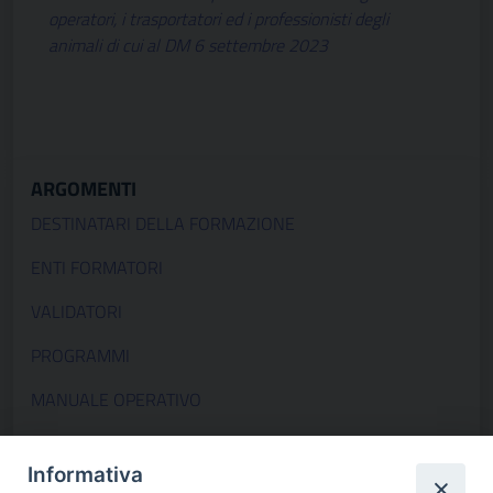
operatori, i trasportatori ed i professionisti degli
animali di cui al DM 6 settembre 2023
ARGOMENTI
DESTINATARI DELLA FORMAZIONE
ENTI FORMATORI
VALIDATORI
PROGRAMMI
MANUALE OPERATIVO
DM 6 Settembre 2023
Informativa
DM 23 dicembre 2025