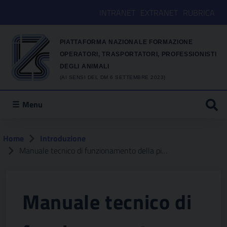
INTRANET
EXTRANET
RUBRICA
PIATTAFORMA NAZIONALE FORMAZIONE
OPERATORI, TRASPORTATORI, PROFESSIONISTI
DEGLI ANIMALI
(AI SENSI DEL DM 6 SETTEMBRE 2023)
Menu
Home
Introduzione
Manuale tecnico di funzionamento della piattaforma informativa nazionale per la formazione degli operatori, i trasportatori ed i professionisti degli animali di cui al DM 6 settembre 2023
Manuale tecnico di