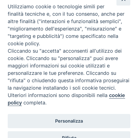
Utilizziamo cookie o tecnologie simili per
Informazioni
finalità tecniche e, con il tuo consenso, anche per
mail :
crf.formazione@izsler.it
altre finalità ("interazioni e funzionalità semplici",
"miglioramento dell'esperienza", "misurazione" e
"targeting e pubblicità") come specificato nella
cookie policy.
Cliccando su "accetta" acconsenti all'utilizzo dei
cookie. Cliccando su "personalizza" puoi avere
maggiori informazioni sui cookie utilizzati e
personalizzare le tue preferenze. Cliccando su
"rifiuta" o chiudendo questa informativa proseguirai
la navigazione installando i soli cookie tecnici.
Istituto Zooprofilattico Sperimentale della Lombardia e dell’Emilia
Ulteriori informazioni sono disponibili nella
cookie
Romagna “Bruno Ubertini”
policy
completa.
Via Bianchi, 9 – 25124 Brescia
Tel.03022901 – Fax 0302425251
Personalizza
Email: info@izsler.it – Email PEC:
protocollogenerale@cert.izsler.it