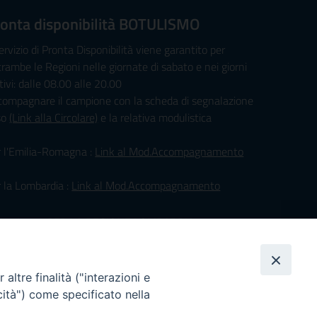
onta disponibilità BOTULISMO
servizio di Pronta Disponibilità viene garantito per
rambe le Regioni nelle giornate di sabato e nei giorni
tivi: dalle 08.00 alle 20.00
compagnare il campione con la scheda di segnalazione
so
(Link alla Circolare)
e la relativa modulistica
r l'Emilia-Romagna :
Link al Mod.Accompagnamento
 la Lombardia :
Link al Mod.Accompagnamento
/08/2026 PER LA REGIONE LOMBARDIA:
. PAVONI ENRICO tel. 3391639372
/08/2026 PER LA REGIONE EMILIA ROMAGNA:
altre finalità ("interazioni e
TT.SSA TADDEI ROBERTA tel. 3312331005
cità") come specificato nella