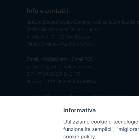
Info e contatti
Istituto Zooprofilattico Sperimentale della Lombardia e
dell'Emilia Romagna "Bruno Ubertini"
Via Bianchi, 9 - 25124 Brescia
Tel.03022901 - Fax 0302425251
Email: info@izsler.it - Email PEC:
protocollogenerale@cert.izsler.it
C.F. - P.IVA 00284840170
N. REA CCIAA DI BRESCIA 88834
Elenco delle caselle di posta certificata/istituzionale
Informativa
Servizio di Foresteria »
Utilizziamo cookie o tecnologie s
funzionalità semplici", "miglior
Iscrivimi Alla Newsletter
cookie policy.