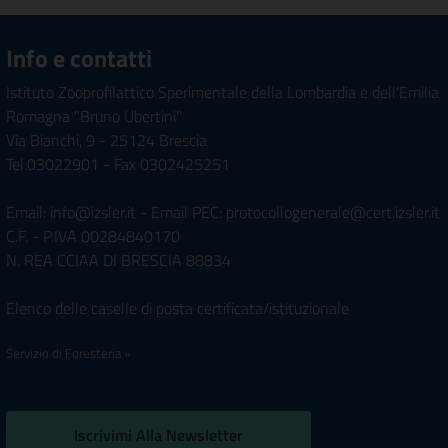
Info e contatti
Istituto Zooprofilattico Sperimentale della Lombardia e dell'Emilia
Romagna "Bruno Ubertini"
Via Bianchi, 9 - 25124 Brescia
Tel.03022901 - Fax 0302425251
Email: info@izsler.it - Email PEC: protocollogenerale@cert.izsler.it
C.F. - P.IVA 00284840170
N. REA CCIAA DI BRESCIA 88834
Elenco delle caselle di posta certificata/istituzionale
Servizio di Foresteria »
Iscrivimi Alla Newsletter