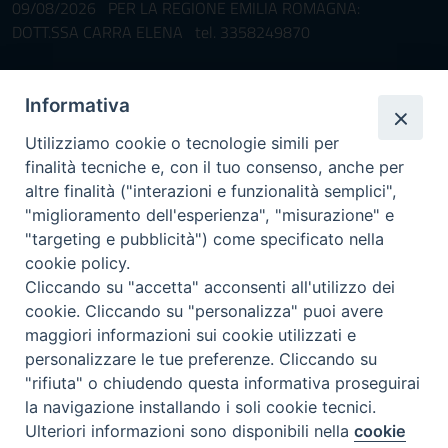
09/08/2026 PER LA REGIONE EMILIA ROMAGNA:
DOTT.SSA CARRA ELENA tel. 3358249870
Pronta disponibilità BOTULISMO
Informativa
Il servizio di Pronta Disponibilità viene garantito per entrambe le
Regioni nelle giornate di sabato e nei giorni festivi: dalle 08.00
Utilizziamo cookie o tecnologie simili per
alle 20.00
finalità tecniche e, con il tuo consenso, anche per
Accompagnare il campione con la scheda di segnalazione caso
altre finalità ("interazioni e funzionalità semplici",
(Link alla Circolare)
e la relativa modulistica
"miglioramento dell'esperienza", "misurazione" e
"targeting e pubblicità") come specificato nella
Per l'Emilia-Romagna :
Link al Mod.Accompagnamento
cookie policy.
Cliccando su "accetta" acconsenti all'utilizzo dei
Per la Lombardia :
Link al Mod.Accompagnamento
cookie. Cliccando su "personalizza" puoi avere
maggiori informazioni sui cookie utilizzati e
08/08/2026 PER LA REGIONE LOMBARDIA:
personalizzare le tue preferenze. Cliccando su
DR. PAVONI ENRICO tel. 3391639372
"rifiuta" o chiudendo questa informativa proseguirai
la navigazione installando i soli cookie tecnici.
08/08/2026 PER LA REGIONE EMILIA ROMAGNA:
Ulteriori informazioni sono disponibili nella
cookie