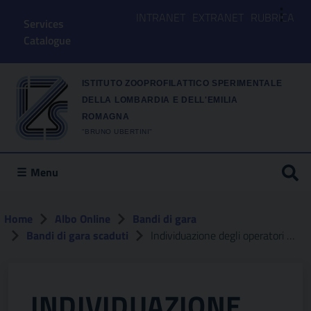
⋮
INTRANET
EXTRANET
RUBRICA
Services
Catalogue
ISTITUTO ZOOPROFILATTICO SPERIMENTALE
DELLA LOMBARDIA E DELL'EMILIA
ROMAGNA
"BRUNO UBERTINI"
Menu
Home
Albo Online
Bandi di gara
Bandi di gara scaduti
Individuazione degli operatori economici da invitare alla procedura negoziata senza previa pubblicazione del bando ai sensi dell’art. 50, comma 1, lettera c) del d.lgs. 36/2023 e ss.mm.ii., per l’affidamento dell’appalto dei lavori inerenti gli interventi di ridistribuzione e riqualificazione degli spazi interni della sede territoriale di parma dell’izsler cup: e96g21000250005 – cig: b9b5f8b2a8 – avviso operatori economici non selezionati
INDIVIDUAZIONE