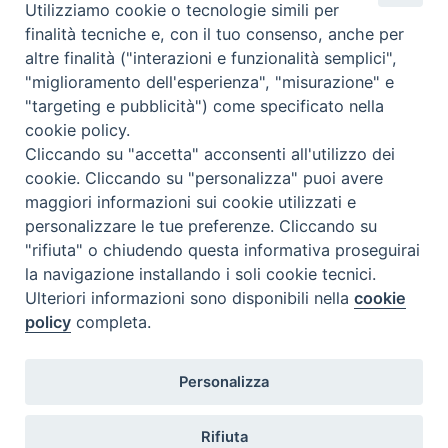
Regioni nelle giornate di sabato e nei giorni festivi: dalle 08.00
Utilizziamo cookie o tecnologie simili per
alle 20.00
finalità tecniche e, con il tuo consenso, anche per
Accompagnare il campione con la scheda di segnalazione caso
altre finalità ("interazioni e funzionalità semplici",
(Link alla Circolare)
e la relativa modulistica
"miglioramento dell'esperienza", "misurazione" e
"targeting e pubblicità") come specificato nella
Per l'Emilia-Romagna :
Link al Mod.Accompagnamento
cookie policy.
Cliccando su "accetta" acconsenti all'utilizzo dei
Per la Lombardia :
Link al Mod.Accompagnamento
cookie. Cliccando su "personalizza" puoi avere
maggiori informazioni sui cookie utilizzati e
08/08/2026 PER LA REGIONE LOMBARDIA:
personalizzare le tue preferenze. Cliccando su
DR. PAVONI ENRICO tel. 3391639372
"rifiuta" o chiudendo questa informativa proseguirai
la navigazione installando i soli cookie tecnici.
08/08/2026 PER LA REGIONE EMILIA ROMAGNA:
Ulteriori informazioni sono disponibili nella
cookie
DOTT.SSA TADDEI ROBERTA tel. 3312331005
policy
completa.
09/08/2026 PER LA REGIONE LOMBARDIA:
Personalizza
DR. PAVONI ENRICO tel. 3391639372
09/08/2026 PER LA REGIONE EMILIA ROMAGNA:
Rifiuta