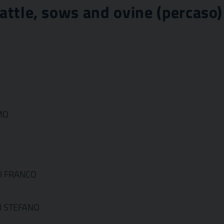
cattle, sows and ovine (percaso)
MO
NI FRANCO
NI STEFANO