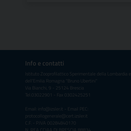
Info e contatti
Istituto Zooprofilattico Sperimentale della Lombardia e
dell'Emilia Romagna "Bruno Ubertini"
Via Bianchi, 9 - 25124 Brescia
Tel.03022901 - Fax 0302425251
Email: info@izsler.it - Email PEC:
protocollogenerale@cert.izsler.it
C.F. - P.IVA 00284840170
N. REA CCIAA DI BRESCIA 88834