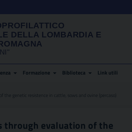
OPROFILATTICO
LE DELLA LOMBARDIA E
A ROMAGNA
NI"
renza
Formazione
Biblioteca
Link utili
f the genetic resistence in cattle, sows and ovine (percaso)
s through evaluation of the