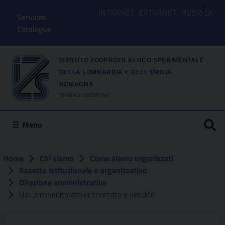
⋮
INTRANET
EXTRANET
RUBRICA
Services
Catalogue
ISTITUTO ZOOPROFILATTICO SPERIMENTALE
DELLA LOMBARDIA E DELL'EMILIA
ROMAGNA
"BRUNO UBERTINI"
Menu
Home
Chi siamo
Come siamo organizzati
Assetto istituzionale e organizzativo
Direzione amministrativa
U.o. provveditorato economato e vendite