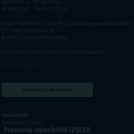
Via Bianchi, 9 - 25124 Brescia
Tel.03022901 - Fax 0302425251
Email: info@izsler.it - Email PEC: protocollogenerale@cert.izsler.it
C.F. - P.IVA 00284840170
N. REA CCIAA DI BRESCIA 88834
Elenco delle caselle di posta certificata/istituzionale
Servizio di Foresteria »
Iscrivimi Alla Newsletter
Accessibilità
Note Legali
|
Privacy
Prossime reperibilità IZSLER