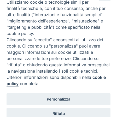
Regioni nelle giornate di sabato e nei giorni festivi: dalle 08.00
Utilizziamo cookie o tecnologie simili per
alle 20.00
finalità tecniche e, con il tuo consenso, anche per
Accompagnare il campione con la scheda di segnalazione caso
altre finalità ("interazioni e funzionalità semplici",
(Link alla Circolare)
e la relativa modulistica
"miglioramento dell'esperienza", "misurazione" e
"targeting e pubblicità") come specificato nella
Per l'Emilia-Romagna :
Link al Mod.Accompagnamento
cookie policy.
Cliccando su "accetta" acconsenti all'utilizzo dei
Per la Lombardia :
Link al Mod.Accompagnamento
cookie. Cliccando su "personalizza" puoi avere
maggiori informazioni sui cookie utilizzati e
08/08/2026 PER LA REGIONE LOMBARDIA:
personalizzare le tue preferenze. Cliccando su
DR. PAVONI ENRICO tel. 3391639372
"rifiuta" o chiudendo questa informativa proseguirai
la navigazione installando i soli cookie tecnici.
08/08/2026 PER LA REGIONE EMILIA ROMAGNA:
Ulteriori informazioni sono disponibili nella
cookie
DOTT.SSA TADDEI ROBERTA tel. 3312331005
policy
completa.
09/08/2026 PER LA REGIONE LOMBARDIA:
Personalizza
DR. PAVONI ENRICO tel. 3391639372
09/08/2026 PER LA REGIONE EMILIA ROMAGNA:
Rifiuta