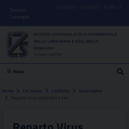
⋮
INTRANET
EXTRANET
RUBRICA
Services
Catalogue
ISTITUTO ZOOPROFILATTICO SPERIMENTALE
DELLA LOMBARDIA E DELL'EMILIA
ROMAGNA
"BRUNO UBERTINI"
Menu
Home
Chi siamo
L’istituto
Dove siamo
Reparto virus vescicolari e tse
Reparto Virus