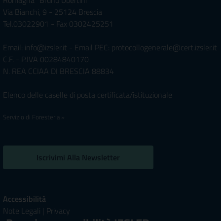
Romagna "Bruno Ubertini"
Via Bianchi, 9 - 25124 Brescia
Tel.03022901 - Fax 0302425251
Email: info@izsler.it - Email PEC: protocollogenerale@cert.izsler.it
C.F. - P.IVA 00284840170
N. REA CCIAA DI BRESCIA 88834
Elenco delle caselle di posta certificata/istituzionale
Servizio di Foresteria »
Iscrivimi Alla Newsletter
Accessibilità
Note Legali
|
Privacy