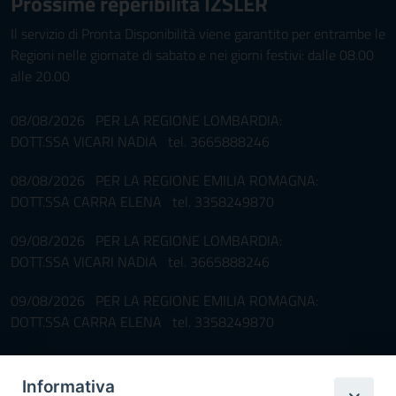
Prossime reperibilità IZSLER
Il servizio di Pronta Disponibilità viene garantito per entrambe le
Regioni nelle giornate di sabato e nei giorni festivi: dalle 08.00
alle 20.00
08/08/2026 PER LA REGIONE LOMBARDIA:
DOTT.SSA VICARI NADIA tel. 3665888246
08/08/2026 PER LA REGIONE EMILIA ROMAGNA:
DOTT.SSA CARRA ELENA tel. 3358249870
09/08/2026 PER LA REGIONE LOMBARDIA:
DOTT.SSA VICARI NADIA tel. 3665888246
09/08/2026 PER LA REGIONE EMILIA ROMAGNA:
DOTT.SSA CARRA ELENA tel. 3358249870
Pronta disponibilità BOTULISMO
Informativa