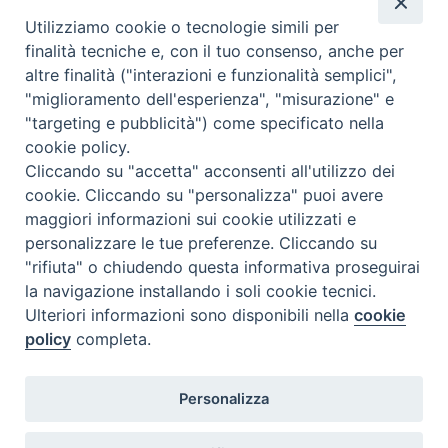
Il servizio di Pronta Disponibilità viene garantito per entrambe le
Regioni nelle giornate di sabato e nei giorni festivi: dalle 08.00
Utilizziamo cookie o tecnologie simili per
alle 20.00
finalità tecniche e, con il tuo consenso, anche per
Accompagnare il campione con la scheda di segnalazione caso
altre finalità ("interazioni e funzionalità semplici",
(Link alla Circolare)
e la relativa modulistica
"miglioramento dell'esperienza", "misurazione" e
"targeting e pubblicità") come specificato nella
Per l'Emilia-Romagna :
Link al Mod.Accompagnamento
cookie policy.
Cliccando su "accetta" acconsenti all'utilizzo dei
Per la Lombardia :
Link al Mod.Accompagnamento
cookie. Cliccando su "personalizza" puoi avere
maggiori informazioni sui cookie utilizzati e
08/08/2026 PER LA REGIONE LOMBARDIA:
personalizzare le tue preferenze. Cliccando su
DR. PAVONI ENRICO tel. 3391639372
"rifiuta" o chiudendo questa informativa proseguirai
la navigazione installando i soli cookie tecnici.
08/08/2026 PER LA REGIONE EMILIA ROMAGNA:
Ulteriori informazioni sono disponibili nella
cookie
DOTT.SSA TADDEI ROBERTA tel. 3312331005
policy
completa.
09/08/2026 PER LA REGIONE LOMBARDIA:
Personalizza
DR. PAVONI ENRICO tel. 3391639372
09/08/2026 PER LA REGIONE EMILIA ROMAGNA: