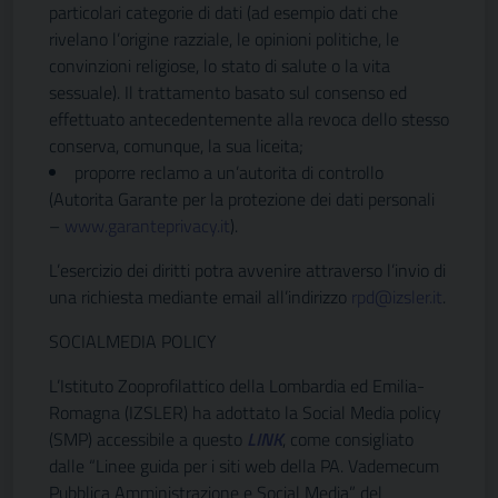
particolari categorie di dati (ad esempio dati che
rivelano l’origine razziale, le opinioni politiche, le
convinzioni religiose, lo stato di salute o la vita
sessuale). Il trattamento basato sul consenso ed
effettuato antecedentemente alla revoca dello stesso
conserva, comunque, la sua liceita;
proporre reclamo a un’autorita di controllo
(Autorita Garante per la protezione dei dati personali
–
www.garanteprivacy.it
).
L’esercizio dei diritti potra avvenire attraverso l’invio di
una richiesta mediante email all’indirizzo
rpd@izsler.it
.
SOCIALMEDIA POLICY
L’Istituto Zooprofilattico della Lombardia ed Emilia-
Romagna (IZSLER) ha adottato la Social Media policy
(SMP) accessibile a questo
LINK
, come consigliato
dalle “Linee guida per i siti web della PA. Vademecum
Pubblica Amministrazione e Social Media” del