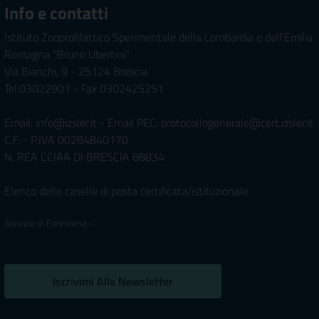
Info e contatti
Istituto Zooprofilattico Sperimentale della Lombardia e dell'Emilia
Romagna "Bruno Ubertini"
Via Bianchi, 9 - 25124 Brescia
Tel.03022901 - Fax 0302425251
Email: info@izsler.it - Email PEC: protocollogenerale@cert.izsler.it
C.F. - P.IVA 00284840170
N. REA CCIAA DI BRESCIA 88834
Elenco delle caselle di posta certificata/istituzionale
Servizio di Foresteria »
Iscrivimi Alla Newsletter