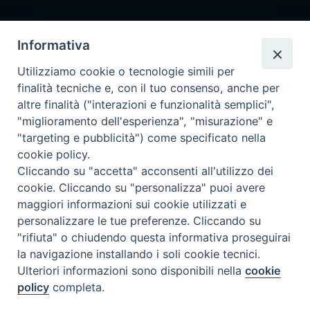
Pronta disponibilità BOTULISMO
Informativa
Il servizio di Pronta Disponibilità viene garantito per entrambe le
Regioni nelle giornate di sabato e nei giorni festivi: dalle 08.00
Utilizziamo cookie o tecnologie simili per
alle 20.00
finalità tecniche e, con il tuo consenso, anche per
Accompagnare il campione con la scheda di segnalazione caso
altre finalità ("interazioni e funzionalità semplici",
(Link alla Circolare)
e la relativa modulistica
"miglioramento dell'esperienza", "misurazione" e
"targeting e pubblicità") come specificato nella
Per l'Emilia-Romagna :
Link al Mod.Accompagnamento
cookie policy.
Cliccando su "accetta" acconsenti all'utilizzo dei
Per la Lombardia :
Link al Mod.Accompagnamento
cookie. Cliccando su "personalizza" puoi avere
maggiori informazioni sui cookie utilizzati e
15/08/2026 PER LA REGIONE LOMBARDIA:
personalizzare le tue preferenze. Cliccando su
DR. FINAZZI GUIDO tel. 3498233968
"rifiuta" o chiudendo questa informativa proseguirai
la navigazione installando i soli cookie tecnici.
15/08/2026 PER LA REGIONE EMILIA ROMAGNA:
Ulteriori informazioni sono disponibili nella
cookie
DR.SSA BASSI PATRIZIA tel. 3312331005
policy
completa.