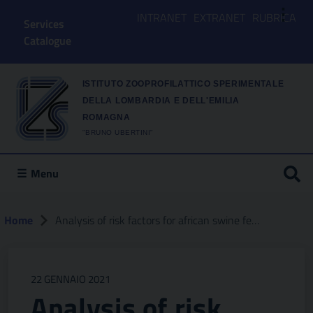
⋮
INTRANET
EXTRANET
RUBRICA
Services
Catalogue
ISTITUTO ZOOPROFILATTICO SPERIMENTALE
DELLA LOMBARDIA E DELL'EMILIA
ROMAGNA
"BRUNO UBERTINI"
Menu
Home
Analysis of risk factors for african swine fever in lombardy to identify pig holdings and areas most at risk of introduction in order to plan preventive measures
22 GENNAIO 2021
Analysis of risk