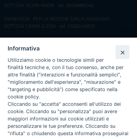
DOTT.SSA VICARI NADIA tel. 3665888246
09/08/2026 PER LA REGIONE EMILIA ROMAGNA:
DOTT.SSA CARRA ELENA tel. 3358249870
Pronta disponibilità BOTULISMO
Informativa
Il servizio di Pronta Disponibilità viene garantito per entrambe le
Regioni nelle giornate di sabato e nei giorni festivi: dalle 08.00
Utilizziamo cookie o tecnologie simili per
alle 20.00
finalità tecniche e, con il tuo consenso, anche per
Accompagnare il campione con la scheda di segnalazione caso
altre finalità ("interazioni e funzionalità semplici",
(Link alla Circolare)
e la relativa modulistica
"miglioramento dell'esperienza", "misurazione" e
"targeting e pubblicità") come specificato nella
Per l'Emilia-Romagna :
Link al Mod.Accompagnamento
cookie policy.
Cliccando su "accetta" acconsenti all'utilizzo dei
Per la Lombardia :
Link al Mod.Accompagnamento
cookie. Cliccando su "personalizza" puoi avere
maggiori informazioni sui cookie utilizzati e
08/08/2026 PER LA REGIONE LOMBARDIA:
personalizzare le tue preferenze. Cliccando su
DR. PAVONI ENRICO tel. 3391639372
"rifiuta" o chiudendo questa informativa proseguirai