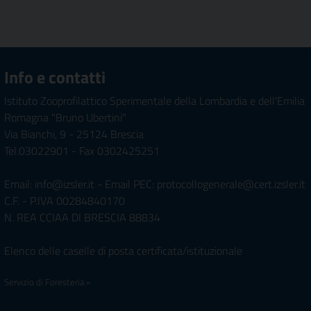
Info e contatti
Istituto Zooprofilattico Sperimentale della Lombardia e dell'Emilia
Romagna "Bruno Ubertini"
Via Bianchi, 9 - 25124 Brescia
Tel.03022901 - Fax 0302425251
Email: info@izsler.it - Email PEC: protocollogenerale@cert.izsler.it
C.F. - P.IVA 00284840170
N. REA CCIAA DI BRESCIA 88834
Elenco delle caselle di posta certificata/istituzionale
Servizio di Foresteria »