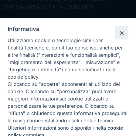
DOTT.SSA CARRA ELENA tel. 3358249870
Pronta disponibilità BOTULISMO
Informativa
Il servizio di Pronta Disponibilità viene garantito per entrambe le
Regioni nelle giornate di sabato e nei giorni festivi: dalle 08.00
Utilizziamo cookie o tecnologie simili per
alle 20.00
finalità tecniche e, con il tuo consenso, anche per
Accompagnare il campione con la scheda di segnalazione caso
altre finalità ("interazioni e funzionalità semplici",
(Link alla Circolare)
e la relativa modulistica
"miglioramento dell'esperienza", "misurazione" e
"targeting e pubblicità") come specificato nella
Per l'Emilia-Romagna :
Link al Mod.Accompagnamento
cookie policy.
Cliccando su "accetta" acconsenti all'utilizzo dei
Per la Lombardia :
Link al Mod.Accompagnamento
cookie. Cliccando su "personalizza" puoi avere
maggiori informazioni sui cookie utilizzati e
08/08/2026 PER LA REGIONE LOMBARDIA:
personalizzare le tue preferenze. Cliccando su
DR. PAVONI ENRICO tel. 3391639372
"rifiuta" o chiudendo questa informativa proseguirai
la navigazione installando i soli cookie tecnici.
08/08/2026 PER LA REGIONE EMILIA ROMAGNA:
Ulteriori informazioni sono disponibili nella
cookie
DOTT.SSA TADDEI ROBERTA tel. 3312331005
policy
completa.