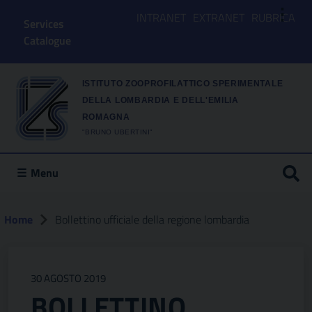
⋮
INTRANET
EXTRANET
RUBRICA
Services
Catalogue
ISTITUTO ZOOPROFILATTICO SPERIMENTALE
DELLA LOMBARDIA E DELL'EMILIA
ROMAGNA
"BRUNO UBERTINI"
Menu
Home
Bollettino ufficiale della regione lombardia
30 AGOSTO 2019
BOLLETTINO