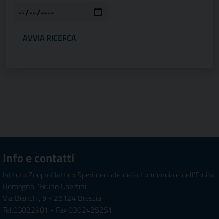
Info e contatti
Istituto Zooprofilattico Sperimentale della Lombardia e dell'Emilia
Romagna "Bruno Ubertini"
Via Bianchi, 9 - 25124 Brescia
Tel.03022901 - Fax 0302425251