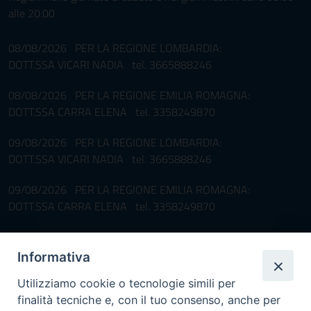
alle 20.00
08/08/2026 PER LA REGIONE LOMBARDIA:
DOTT.SSA VICARI NADIA tel. 3665888246
08/08/2026 PER LA REGIONE EMILIA ROMAGNA:
DOTT.SSA CARRA ELENA tel. 3358249870
09/08/2026 PER LA REGIONE LOMBARDIA:
DOTT.SSA VICARI NADIA tel. 3665888246
09/08/2026 PER LA REGIONE EMILIA ROMAGNA:
DOTT.SSA CARRA ELENA tel. 3358249870
Pronta disponibilità BOTULISMO
Informativa
Il servizio di Pronta Disponibilità viene garantito per entrambe le
Regioni nelle giornate di sabato e nei giorni festivi: dalle 08.00
Utilizziamo cookie o tecnologie simili per
alle 20.00
finalità tecniche e, con il tuo consenso, anche per