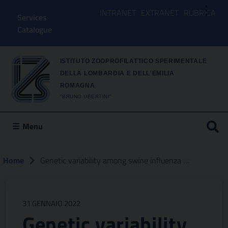
⋮
INTRANET
EXTRANET
RUBRICA
Services
Catalogue
ISTITUTO ZOOPROFILATTICO SPERIMENTALE
DELLA LOMBARDIA E DELL'EMILIA
ROMAGNA
"BRUNO UBERTINI"
Menu
Home
Genetic variability among swine influenza viruses in italy : data analysis of the period 20172020
31 GENNAIO 2022
Genetic variability