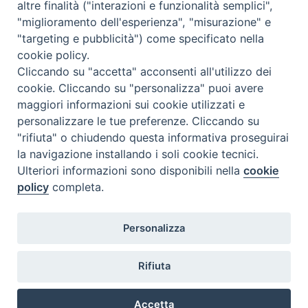
Accompagnare il campione con la scheda di segnalazione caso
altre finalità ("interazioni e funzionalità semplici",
(Link alla Circolare)
e la relativa modulistica
"miglioramento dell'esperienza", "misurazione" e
"targeting e pubblicità") come specificato nella
Per l'Emilia-Romagna :
Link al Mod.Accompagnamento
cookie policy.
Cliccando su "accetta" acconsenti all'utilizzo dei
Per la Lombardia :
Link al Mod.Accompagnamento
cookie. Cliccando su "personalizza" puoi avere
maggiori informazioni sui cookie utilizzati e
08/08/2026 PER LA REGIONE LOMBARDIA:
personalizzare le tue preferenze. Cliccando su
DR. PAVONI ENRICO tel. 3391639372
"rifiuta" o chiudendo questa informativa proseguirai
la navigazione installando i soli cookie tecnici.
08/08/2026 PER LA REGIONE EMILIA ROMAGNA:
Ulteriori informazioni sono disponibili nella
cookie
DOTT.SSA TADDEI ROBERTA tel. 3312331005
policy
completa.
09/08/2026 PER LA REGIONE LOMBARDIA:
Personalizza
DR. PAVONI ENRICO tel. 3391639372
09/08/2026 PER LA REGIONE EMILIA ROMAGNA:
Rifiuta
DOTT.SSA TADDEI ROBERTA tel. 3312331005
Accetta