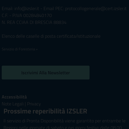
Email: info@izsler.it - Email PEC: protocollogenerale@cert.izsler.it
C.F. - P.IVA 00284840170
N. REA CCIAA DI BRESCIA 88834
Elenco delle caselle di posta certificata/istituzionale
Servizio di Foresteria »
Iscrivimi Alla Newsletter
Accessibilità
Note Legali
|
Privacy
Prossime reperibilità IZSLER
Il servizio di Pronta Disponibilità viene garantito per entrambe le
Regioni nelle giornate di sabato e nei giorni festivi: dalle 08.00