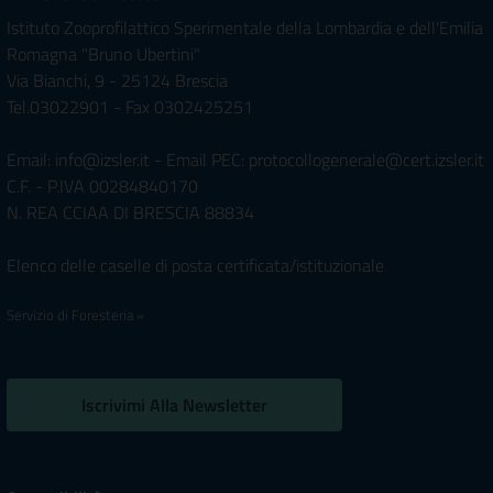
Istituto Zooprofilattico Sperimentale della Lombardia e dell'Emilia
Romagna "Bruno Ubertini"
Via Bianchi, 9 - 25124 Brescia
Tel.03022901 - Fax 0302425251
Email: info@izsler.it - Email PEC: protocollogenerale@cert.izsler.it
C.F. - P.IVA 00284840170
N. REA CCIAA DI BRESCIA 88834
Elenco delle caselle di posta certificata/istituzionale
Servizio di Foresteria »
Iscrivimi Alla Newsletter