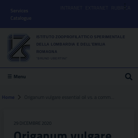
⋮
INTRANET
EXTRANET
RUBRICA
Services
Catalogue
ISTITUTO ZOOPROFILATTICO SPERIMENTALE
DELLA LOMBARDIA E DELL'EMILIA
ROMAGNA
"BRUNO UBERTINI"
Menu
Home
Origanum vulgare essential oil vs. a commercial mixture of essential oils : in vitro effectiveness on salmonella spp. from poultry and swine intensive livestock
29 DICEMBRE 2020
Origanum vulgare