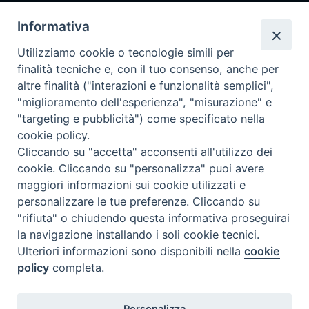
Pronta disponibilità BOTULISMO
Informativa
Il servizio di Pronta Disponibilità viene garantito per entrambe le
Regioni nelle giornate di sabato e nei giorni festivi: dalle 08.00
Utilizziamo cookie o tecnologie simili per
alle 20.00
finalità tecniche e, con il tuo consenso, anche per
Accompagnare il campione con la scheda di segnalazione caso
altre finalità ("interazioni e funzionalità semplici",
(Link alla Circolare)
e la relativa modulistica
"miglioramento dell'esperienza", "misurazione" e
"targeting e pubblicità") come specificato nella
Per l'Emilia-Romagna :
Link al Mod.Accompagnamento
cookie policy.
Cliccando su "accetta" acconsenti all'utilizzo dei
Per la Lombardia :
Link al Mod.Accompagnamento
cookie. Cliccando su "personalizza" puoi avere
maggiori informazioni sui cookie utilizzati e
15/08/2026 PER LA REGIONE LOMBARDIA:
personalizzare le tue preferenze. Cliccando su
DR. FINAZZI GUIDO tel. 3498233968
"rifiuta" o chiudendo questa informativa proseguirai
la navigazione installando i soli cookie tecnici.
15/08/2026 PER LA REGIONE EMILIA ROMAGNA:
Ulteriori informazioni sono disponibili nella
cookie
DR.SSA BASSI PATRIZIA tel. 3312331005
policy
completa.
16/08/2026 PER LA REGIONE LOMBARDIA:
Personalizza