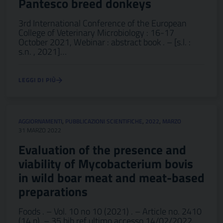
Pantesco breed donkeys
3rd International Conference of the European
College of Veterinary Microbiology : 16-17
October 2021, Webinar : abstract book . – [s.l. :
s.n. , 2021]…
LEGGI DI PIÙ
AGGIORNAMENTI
,
PUBBLICAZIONI SCIENTIFICHE
,
2022
,
MARZO
31 MARZO 2022
Evaluation of the presence and
viability of Mycobacterium bovis
in wild boar meat and meat-based
preparations
Foods . – Vol. 10 no 10 (2021) . – Article no. 2410
(14 p). – 35 bib ref ultimo accesso 14/02/2022