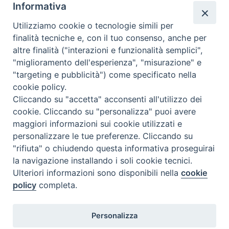
Informativa
Il servizio di Pronta Disponibilità viene garantito per entrambe le
Regioni nelle giornate di sabato e nei giorni festivi: dalle 08.00
Utilizziamo cookie o tecnologie simili per
alle 20.00
finalità tecniche e, con il tuo consenso, anche per
Accompagnare il campione con la scheda di segnalazione caso
altre finalità ("interazioni e funzionalità semplici",
(Link alla Circolare)
e la relativa modulistica
"miglioramento dell'esperienza", "misurazione" e
"targeting e pubblicità") come specificato nella
Per l'Emilia-Romagna :
Link al Mod.Accompagnamento
cookie policy.
Cliccando su "accetta" acconsenti all'utilizzo dei
Per la Lombardia :
Link al Mod.Accompagnamento
cookie. Cliccando su "personalizza" puoi avere
maggiori informazioni sui cookie utilizzati e
08/08/2026 PER LA REGIONE LOMBARDIA:
personalizzare le tue preferenze. Cliccando su
DR. PAVONI ENRICO tel. 3391639372
"rifiuta" o chiudendo questa informativa proseguirai
la navigazione installando i soli cookie tecnici.
08/08/2026 PER LA REGIONE EMILIA ROMAGNA:
Ulteriori informazioni sono disponibili nella
cookie
DOTT.SSA TADDEI ROBERTA tel. 3312331005
policy
completa.
09/08/2026 PER LA REGIONE LOMBARDIA:
Personalizza
DR. PAVONI ENRICO tel. 3391639372