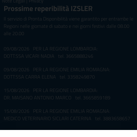
Note Legali
|
Privacy
Prossime reperibilità IZSLER
Il servizio di Pronta Disponibilità viene garantito per entrambe le
Regioni nelle giornate di sabato e nei giorni festivi: dalle 08.00
alle 20.00
09/08/2026 PER LA REGIONE LOMBARDIA:
DOTT.SSA VICARI NADIA tel. 3665888246
09/08/2026 PER LA REGIONE EMILIA ROMAGNA:
DOTT.SSA CARRA ELENA tel. 3358249870
15/08/2026 PER LA REGIONE LOMBARDIA:
DR. MAISANO ANTONIO MARCO tel. 3665859189
15/08/2026 PER LA REGIONE EMILIA ROMAGNA:
MEDICO VETERINARIO SICLARI CATERINA tel. 3883658657
Pronta disponibilità BOTULISMO