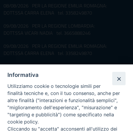
08/08/2026 PER LA REGIONE EMILIA ROMAGNA:
DOTT.SSA CARRA ELENA tel. 3358249870
09/08/2026 PER LA REGIONE LOMBARDIA:
DOTT.SSA VICARI NADIA tel. 3665888246
09/08/2026 PER LA REGIONE EMILIA ROMAGNA:
DOTT.SSA CARRA ELENA tel. 3358249870
Pronta disponibilità BOTULISMO
Informativa
Il servizio di Pronta Disponibilità viene garantito per entrambe le
Regioni nelle giornate di sabato e nei giorni festivi: dalle 08.00
Utilizziamo cookie o tecnologie simili per
alle 20.00
finalità tecniche e, con il tuo consenso, anche per
Accompagnare il campione con la scheda di segnalazione caso
altre finalità ("interazioni e funzionalità semplici",
(Link alla Circolare)
e la relativa modulistica
"miglioramento dell'esperienza", "misurazione" e
"targeting e pubblicità") come specificato nella
Per l'Emilia-Romagna :
Link al Mod.Accompagnamento
cookie policy.
Cliccando su "accetta" acconsenti all'utilizzo dei