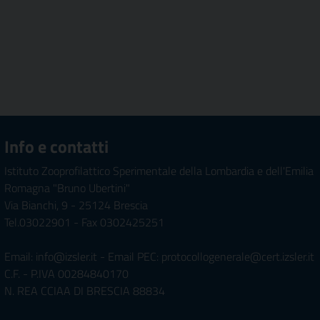
Info e contatti
Istituto Zooprofilattico Sperimentale della Lombardia e dell'Emilia
Romagna "Bruno Ubertini"
Via Bianchi, 9 - 25124 Brescia
Tel.03022901 - Fax 0302425251
Email: info@izsler.it - Email PEC: protocollogenerale@cert.izsler.it
C.F. - P.IVA 00284840170
N. REA CCIAA DI BRESCIA 88834