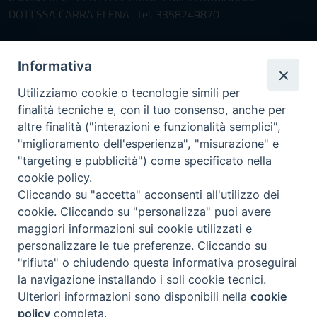
DOTT.SSA CARRA ELENA tel. 3358249870
Pronta disponibilità BOTULISMO
Informativa
Il servizio di Pronta Disponibilità viene garantito per entrambe le
Regioni nelle giornate di sabato e nei giorni festivi: dalle 08.00
Utilizziamo cookie o tecnologie simili per
alle 20.00
finalità tecniche e, con il tuo consenso, anche per
Accompagnare il campione con la scheda di segnalazione caso
altre finalità ("interazioni e funzionalità semplici",
(Link alla Circolare)
e la relativa modulistica
"miglioramento dell'esperienza", "misurazione" e
"targeting e pubblicità") come specificato nella
Per l'Emilia-Romagna :
Link al Mod.Accompagnamento
cookie policy.
Cliccando su "accetta" acconsenti all'utilizzo dei
Per la Lombardia :
Link al Mod.Accompagnamento
cookie. Cliccando su "personalizza" puoi avere
maggiori informazioni sui cookie utilizzati e
08/08/2026 PER LA REGIONE LOMBARDIA:
personalizzare le tue preferenze. Cliccando su
DR. PAVONI ENRICO tel. 3391639372
"rifiuta" o chiudendo questa informativa proseguirai
la navigazione installando i soli cookie tecnici.
08/08/2026 PER LA REGIONE EMILIA ROMAGNA:
Ulteriori informazioni sono disponibili nella
cookie
DOTT.SSA TADDEI ROBERTA tel. 3312331005
policy
completa.