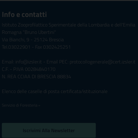
Info e contatti
Istituto Zooprofilattico Sperimentale della Lombardia e dell'Emilia
Romagna "Bruno Ubertini"
Via Bianchi, 9 - 25124 Brescia
Tel.03022901 - Fax 0302425251
Email: info@izsler.it - Email PEC: protocollogenerale@cert.izsler.it
C.F. - P.IVA 00284840170
N. REA CCIAA DI BRESCIA 88834
Elenco delle caselle di posta certificata/istituzionale
Servizio di Foresteria »
Iscrivimi Alla Newsletter