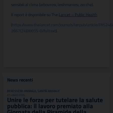
sensibili al clima (arbovirosi, leishmaniosi, zecche).
Il report è disponibile su The
Lancet – Public Health
(
https://www.thelancet.com/journals/lanpub/article/PIIS246
2667(24)00055-0/fulltext
).
News recenti
BENESSERE ANIMALE
,
SANITÀ ANIMALE
27 LUGLIO 2026
Unire le forze per tutelare la salute
pubblica: il lavoro premiato alla
Giornata della Piramide della