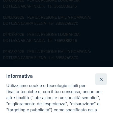
DOTT.SSA VICARI NADIA tel. 3665888246
08/08/2026 PER LA REGIONE EMILIA ROMAGNA:
DOTT.SSA CARRA ELENA tel. 3358249870
09/08/2026 PER LA REGIONE LOMBARDIA:
DOTT.SSA VICARI NADIA tel. 3665888246
09/08/2026 PER LA REGIONE EMILIA ROMAGNA:
DOTT.SSA CARRA ELENA tel. 3358249870
Pronta disponibilità BOTULISMO
Informativa
Il servizio di Pronta Disponibilità viene garantito per entrambe le
Regioni nelle giornate di sabato e nei giorni festivi: dalle 08.00
Utilizziamo cookie o tecnologie simili per
alle 20.00
finalità tecniche e, con il tuo consenso, anche per
Accompagnare il campione con la scheda di segnalazione caso
altre finalità ("interazioni e funzionalità semplici",
(Link alla Circolare)
e la relativa modulistica
"miglioramento dell'esperienza", "misurazione" e
"targeting e pubblicità") come specificato nella