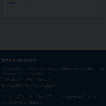
LEGGI DI PIÙ
Info e contatti
Istituto Zooprofilattico Sperimentale della Lombardia e dell'Emilia
Romagna "Bruno Ubertini"
Via Bianchi, 9 - 25124 Brescia
Tel.03022901 - Fax 0302425251
Email: info@izsler.it - Email PEC: protocollogenerale@cert.izsler.it
C.F. - P.IVA 00284840170