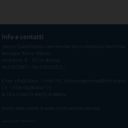
Info e contatti
Istituto Zooprofilattico Sperimentale della Lombardia e dell'Emilia
Romagna "Bruno Ubertini"
Via Bianchi, 9 - 25124 Brescia
Tel.03022901 - Fax 0302425251
Email: info@izsler.it - Email PEC: protocollogenerale@cert.izsler.it
C.F. - P.IVA 00284840170
N. REA CCIAA DI BRESCIA 88834
Elenco delle caselle di posta certificata/istituzionale
Servizio di Foresteria »