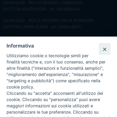
09/08/2026 PER LA REGIONE LOMBARDIA:
DOTT.SSA VICARI NADIA tel. 3665888246
09/08/2026 PER LA REGIONE EMILIA ROMAGNA:
DOTT.SSA CARRA ELENA tel. 3358249870
Pronta disponibilità BOTULISMO
Informativa
Il servizio di Pronta Disponibilità viene garantito per entrambe le
Regioni nelle giornate di sabato e nei giorni festivi: dalle 08.00
Utilizziamo cookie o tecnologie simili per
alle 20.00
finalità tecniche e, con il tuo consenso, anche per
Accompagnare il campione con la scheda di segnalazione caso
altre finalità ("interazioni e funzionalità semplici",
(Link alla Circolare)
e la relativa modulistica
"miglioramento dell'esperienza", "misurazione" e
"targeting e pubblicità") come specificato nella
Per l'Emilia-Romagna :
Link al Mod.Accompagnamento
cookie policy.
Cliccando su "accetta" acconsenti all'utilizzo dei
Per la Lombardia :
Link al Mod.Accompagnamento
cookie. Cliccando su "personalizza" puoi avere
maggiori informazioni sui cookie utilizzati e
08/08/2026 PER LA REGIONE LOMBARDIA:
personalizzare le tue preferenze. Cliccando su