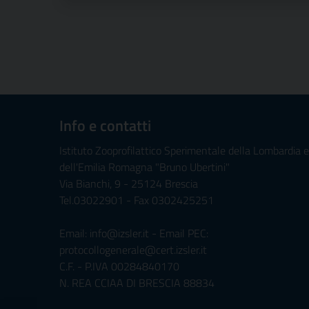
Info e contatti
Istituto Zooprofilattico Sperimentale della Lombardia e
dell'Emilia Romagna "Bruno Ubertini"
Via Bianchi, 9 - 25124 Brescia
Tel.03022901 - Fax 0302425251
Email: info@izsler.it - Email PEC:
protocollogenerale@cert.izsler.it
C.F. - P.IVA 00284840170
N. REA CCIAA DI BRESCIA 88834