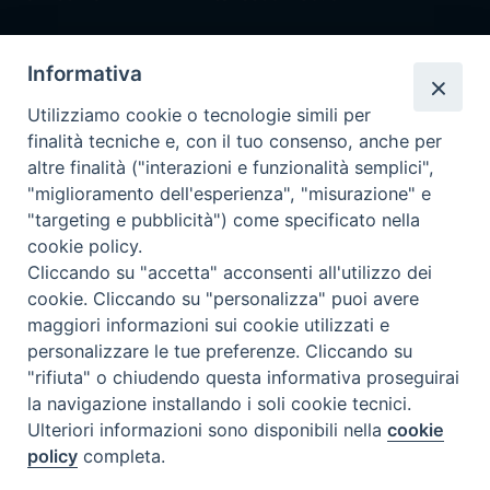
Pronta disponibilità BOTULISMO
Informativa
Il servizio di Pronta Disponibilità viene garantito per entrambe le
Regioni nelle giornate di sabato e nei giorni festivi: dalle 08.00
Utilizziamo cookie o tecnologie simili per
alle 20.00
finalità tecniche e, con il tuo consenso, anche per
Accompagnare il campione con la scheda di segnalazione caso
altre finalità ("interazioni e funzionalità semplici",
(Link alla Circolare)
e la relativa modulistica
"miglioramento dell'esperienza", "misurazione" e
"targeting e pubblicità") come specificato nella
Per l'Emilia-Romagna :
Link al Mod.Accompagnamento
cookie policy.
Cliccando su "accetta" acconsenti all'utilizzo dei
Per la Lombardia :
Link al Mod.Accompagnamento
cookie. Cliccando su "personalizza" puoi avere
maggiori informazioni sui cookie utilizzati e
08/08/2026 PER LA REGIONE LOMBARDIA:
personalizzare le tue preferenze. Cliccando su
DR. PAVONI ENRICO tel. 3391639372
"rifiuta" o chiudendo questa informativa proseguirai
la navigazione installando i soli cookie tecnici.
08/08/2026 PER LA REGIONE EMILIA ROMAGNA:
Ulteriori informazioni sono disponibili nella
cookie
DOTT.SSA TADDEI ROBERTA tel. 3312331005
policy
completa.