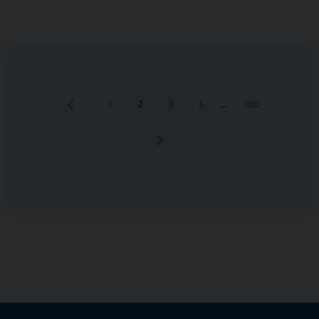
1
2
3
4
…
100
Pagina precedente
Pagina successiva