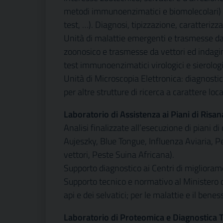
metodi immunoenzimatici e biomolecolari) e
test, …). Diagnosi, tipizzazione, caratterizz
Unità di malattie emergenti e trasmesse da 
zoonosico e trasmesse da vettori ed indagi
test immunoenzimatici virologici e sierologi
Unità di Microscopia Elettronica: diagnostic
per altre strutture di ricerca a carattere loc
Laboratorio di Assistenza ai Piani di Ri
Analisi finalizzate all’esecuzione di piani di
Aujeszky, Blue Tongue, Influenza Aviaria, P
vettori, Peste Suina Africana).
Supporto diagnostico ai Centri di migliorame
Supporto tecnico e normativo al Ministero d
api e dei selvatici; per le malattie e il bene
Laboratorio di Proteomica e Diagnostica 