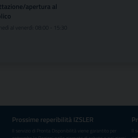
ttazione/apertura al
lico
nedì al venerdì: 08:00 - 15:30
Prossime reperibilità IZSLER
Pr
Il servizio di Pronta Disponibilità viene garantito per
Il 