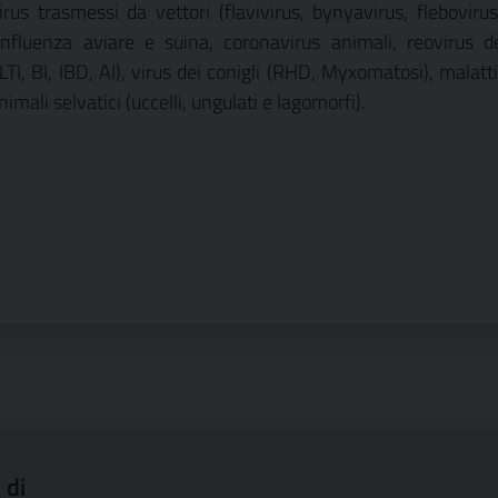
irus trasmessi da vettori (flavivirus, bynyavirus, flebovirus
influenza aviare e suina, coronavirus animali, reovirus d
LTI, BI, IBD, AI), virus dei conigli (RHD, Myxomatosi), malatt
i animali selvatici (uccelli, ungulati e lagomorfi).
 di