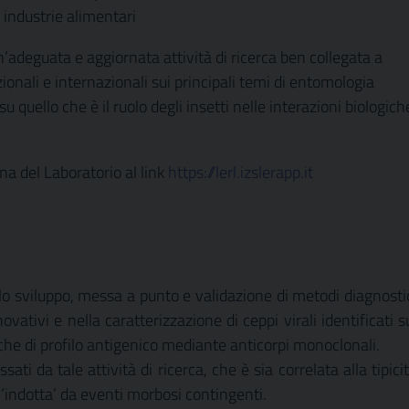
 industrie alimentari
un’adeguata e aggiornata attività di ricerca ben collegata a
zionali e internazionali sui principali temi di entomologia
su quello che è il ruolo degli insetti nelle interazioni biologich
na del Laboratorio al link
https://lerl.izslerapp.it
ello sviluppo, messa a punto e validazione di metodi diagnosti
tivi e nella caratterizzazione di ceppi virali identificati s
e che di profilo antigenico mediante anticorpi monoclonali.
ati da tale attività di ricerca, che è sia correlata alla tipici
 ‘indotta’ da eventi morbosi contingenti.