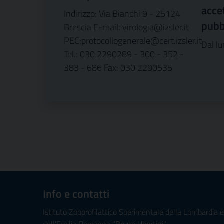
acce
Indirizzo: Via Bianchi 9 - 25124
pubb
Brescia E-mail: virologia@izsler.it
PEC:protocollogenerale@cert.izsler.it
Dal lu
Tel.: 030 2290289 - 300 - 352 -
383 - 686 Fax: 030 2290535
Info e contatti
Istituto Zooprofilattico Sperimentale della Lombardia e