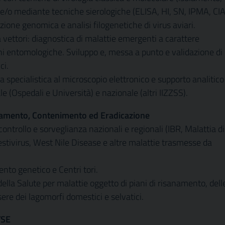
/o mediante tecniche sierologiche (ELISA, HI, SN, IPMA, CI
azione genomica e analisi filogenetiche di virus aviari.
vettori: diagnostica di malattie emergenti a carattere
ni entomologiche. Sviluppo e, messa a punto e validazione di
ci.
a specialistica al microscopio elettronico e supporto analitico
ale (Ospedali e Università) e nazionale (altri IIZZSS).
sanamento, Contenimento ed Eradicazione
 controllo e sorveglianza nazionali e regionali (IBR, Malattia di
estivirus, West Nile Disease e altre malattie trasmesse da
nto genetico e Centri tori.
ella Salute per malattie oggetto di piani di risanamento, dell
ssere dei lagomorfi domestici e selvatici.
TSE