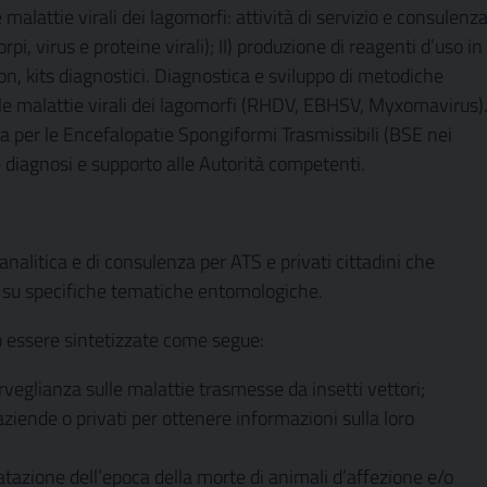
alattie virali dei lagomorfi: attività di servizio e consulenz
orpi, virus e proteine virali); II) produzione di reagenti d’uso in
n, kits diagnostici. Diagnostica e sviluppo di metodiche
le malattie virali dei lagomorfi (RHDV, EBHSV, Myxomavirus)
va per le Encefalopatie Spongiformi Trasmissibili (BSE nei
e diagnosi e supporto alle Autorità competenti.
 analitica e di consulenza per ATS e privati cittadini che
o su specifiche tematiche entomologiche.
no essere sintetizzate come segue:
rveglianza sulle malattie trasmesse da insetti vettori;
 aziende o privati per ottenere informazioni sulla loro
atazione dell’epoca della morte di animali d’affezione e/o