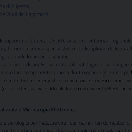
ia di Aujeszky
ie Virali dei Lagomorfi
i supporto all’attività IZSLER, ai servizi veterinari regionali
ti, fornendo servizi specialistici multidisciplinari dedicati al
egli animali domestici e selvatici.
’esecuzione di analisi su materiali patologici e su sangue 
virus o loro componenti in modo diretto oppure gli anticorpi 
Lo studio dei virus emergenti e con potenziale zoonosico come i vir
i (es. chirotteri) si avvale di locali di alto contenimento BLS3+ ad s
ializzata e Microscopia Elettronica
i e sierologici per malattie virali dei mammiferi domestici, di
e con tecniche di virologia classica e molecolare (isolamento,