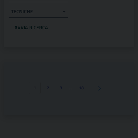
TECNICHE
1
2
3
…
18
Pagina successiva