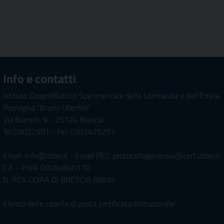
Info e contatti
Istituto Zooprofilattico Sperimentale della Lombardia e dell'Emilia
Romagna "Bruno Ubertini"
Via Bianchi, 9 - 25124 Brescia
Tel.03022901 - Fax 0302425251
Email: info@izsler.it - Email PEC: protocollogenerale@cert.izsler.it
C.F. - P.IVA 00284840170
N. REA CCIAA DI BRESCIA 88834
Elenco delle caselle di posta certificata/istituzionale