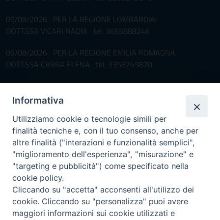
09/08/2026 PER LA REGIONE LOMBARDIA:
DOTT.SSA VICARI NADIA tel. 3665888246
09/08/2026 PER LA REGIONE EMILIA ROMAGNA:
DOTT.SSA CARRA ELENA tel. 3358249870
Pronta disponibilità BOTULISMO
Informativa
Il servizio di Pronta Disponibilità viene garantito per entrambe le
Regioni nelle giornate di sabato e nei giorni festivi: dalle 08.00
Utilizziamo cookie o tecnologie simili per
alle 20.00
finalità tecniche e, con il tuo consenso, anche per
Accompagnare il campione con la scheda di segnalazione caso
altre finalità ("interazioni e funzionalità semplici",
(Link alla Circolare)
e la relativa modulistica
"miglioramento dell'esperienza", "misurazione" e
"targeting e pubblicità") come specificato nella
Per l'Emilia-Romagna :
Link al Mod.Accompagnamento
cookie policy.
Cliccando su "accetta" acconsenti all'utilizzo dei
Per la Lombardia :
Link al Mod.Accompagnamento
cookie. Cliccando su "personalizza" puoi avere
maggiori informazioni sui cookie utilizzati e