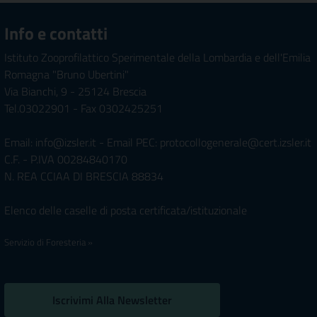
Info e contatti
Istituto Zooprofilattico Sperimentale della Lombardia e dell'Emilia
Romagna "Bruno Ubertini"
Via Bianchi, 9 - 25124 Brescia
Tel.03022901 - Fax 0302425251
Email: info@izsler.it - Email PEC: protocollogenerale@cert.izsler.it
C.F. - P.IVA 00284840170
N. REA CCIAA DI BRESCIA 88834
Elenco delle caselle di posta certificata/istituzionale
Servizio di Foresteria »
Iscrivimi Alla Newsletter