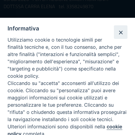
DOTT.SSA CARRA ELENA tel. 3358249870
Pronta disponibilità BOTULISMO
Informativa
Il servizio di Pronta Disponibilità viene garantito per entrambe le
Regioni nelle giornate di sabato e nei giorni festivi: dalle 08.00
Utilizziamo cookie o tecnologie simili per
alle 20.00
finalità tecniche e, con il tuo consenso, anche per
Accompagnare il campione con la scheda di segnalazione caso
altre finalità ("interazioni e funzionalità semplici",
(Link alla Circolare)
e la relativa modulistica
"miglioramento dell'esperienza", "misurazione" e
"targeting e pubblicità") come specificato nella
Per l'Emilia-Romagna :
Link al Mod.Accompagnamento
cookie policy.
Cliccando su "accetta" acconsenti all'utilizzo dei
Per la Lombardia :
Link al Mod.Accompagnamento
cookie. Cliccando su "personalizza" puoi avere
maggiori informazioni sui cookie utilizzati e
08/08/2026 PER LA REGIONE LOMBARDIA:
personalizzare le tue preferenze. Cliccando su
DR. PAVONI ENRICO tel. 3391639372
"rifiuta" o chiudendo questa informativa proseguirai
la navigazione installando i soli cookie tecnici.
08/08/2026 PER LA REGIONE EMILIA ROMAGNA:
Ulteriori informazioni sono disponibili nella
cookie
DOTT.SSA TADDEI ROBERTA tel. 3312331005
policy
completa.