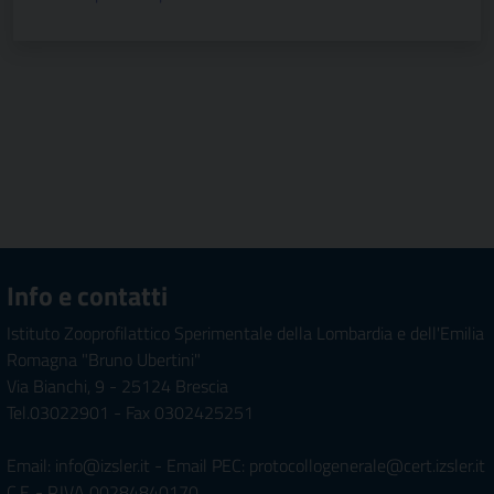
Info e contatti
Istituto Zooprofilattico Sperimentale della Lombardia e dell'Emilia
Romagna "Bruno Ubertini"
Via Bianchi, 9 - 25124 Brescia
Tel.03022901 - Fax 0302425251
Email: info@izsler.it - Email PEC: protocollogenerale@cert.izsler.it
C.F. - P.IVA 00284840170