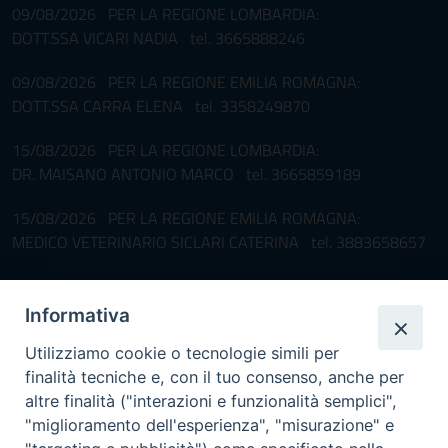
09/08/2026 PER LA REGIONE LOMBARDIA:
DOTT.SSA VICARI NADIA tel. 3665888246
09/08/2026 PER LA REGIONE EMILIA ROMAGNA:
DOTT.SSA CARRA ELENA tel. 3358249870
15/08/2026 PER LA REGIONE LOMBARDIA:
DR. MAISANO ANTONIO MARCO tel. 3665859189
15/08/2026 PER LA REGIONE EMILIA ROMAGNA:
MEDICO VETERINARIO SICLARI CATERINA tel. 3883658657
Pronta disponibilità BOTULISMO
Informativa
Il servizio di Pronta Disponibilità viene garantito per entrambe le
Regioni nelle giornate di sabato e nei giorni festivi: dalle 08.00
Utilizziamo cookie o tecnologie simili per
alle 20.00
finalità tecniche e, con il tuo consenso, anche per
Accompagnare il campione con la scheda di segnalazione caso
altre finalità ("interazioni e funzionalità semplici",
(Link alla Circolare)
e la relativa modulistica
"miglioramento dell'esperienza", "misurazione" e