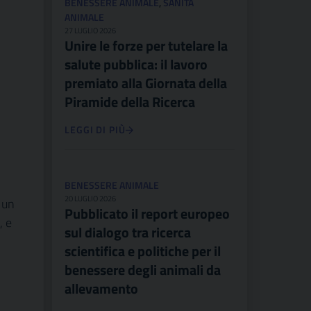
BENESSERE ANIMALE
,
SANITÀ
ANIMALE
27 LUGLIO 2026
Unire le forze per tutelare la
salute pubblica: il lavoro
premiato alla Giornata della
Piramide della Ricerca
LEGGI DI PIÙ
BENESSERE ANIMALE
20 LUGLIO 2026
 un
Pubblicato il report europeo
, e
sul dialogo tra ricerca
scientifica e politiche per il
benessere degli animali da
allevamento