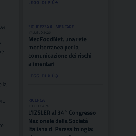
LEGGI DI PIÙ
iva
SICUREZZA ALIMENTARE
17 LUGLIO 2026
MedFoodNet, una rete
e
mediterranea per la
ne
comunicazione dei rischi
alimentari
LEGGI DI PIÙ
e la
oro
RICERCA
1 LUGLIO 2026
L’IZSLER al 34° Congresso
Nazionale della Società
re
Italiana di Parassitologia: