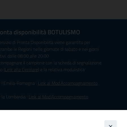
onta disponibilità BOTULISMO
servizio di Pronta Disponibilità viene garantito per
rambe le Regioni nelle giornate di sabato e nei giorni
tivi: dalle 08.00 alle 20.00
compagnare il campione con la scheda di segnalazione
so
(Link alla Circolare)
e la relativa modulistica
r l'Emilia-Romagna :
Link al Mod.Accompagnamento
 la Lombardia :
Link al Mod.Accompagnamento
/08/2026 PER LA REGIONE LOMBARDIA:
. PAVONI ENRICO tel. 3391639372