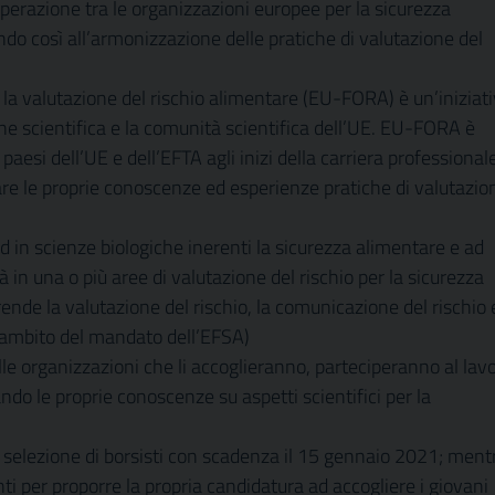
erazione tra le organizzazioni europee per la sicurezza
ndo così all’armonizzazione delle pratiche di valutazione del
 la valutazione del rischio alimentare (EU-FORA) è un’iniziat
one scientifica e la comunità scientifica dell’UE. EU-FORA è
paesi dell’UE e dell’EFTA agli inizi della carriera professional
liare le proprie conoscenze ed esperienze pratiche di valutazio
d in scienze biologiche inerenti la sicurezza alimentare e ad
 in una o più aree di valutazione del rischio per la sicurezza
nde la valutazione del rischio, la comunicazione del rischio 
l’ambito del mandato dell’EFSA)
nelle organizzazioni che li accoglieranno, parteciperanno al lav
do le proprie conoscenze su aspetti scientifici per la
 selezione di borsisti con scadenza il 15 gennaio 2021; ment
i per proporre la propria candidatura ad accogliere i giovani