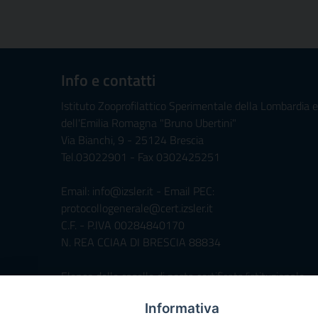
Info e contatti
Istituto Zooprofilattico Sperimentale della Lombardia e
dell'Emilia Romagna "Bruno Ubertini"
Via Bianchi, 9 - 25124 Brescia
Tel.03022901 - Fax 0302425251
Email: info@izsler.it - Email PEC:
protocollogenerale@cert.izsler.it
C.F. - P.IVA 00284840170
N. REA CCIAA DI BRESCIA 88834
Elenco delle caselle di posta certificata/istituzionale
Informativa
Servizio di Foresteria »