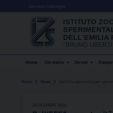
Services Catalogue
ISTITUTO ZO
SPERIMENTA
DELL'EMILI
"BRUNO UBERTI
Home
Chi siamo
Servizi
Traspa
Home
News
Dall’efsa opportunità per i giovan
23 DICEMBRE 2020