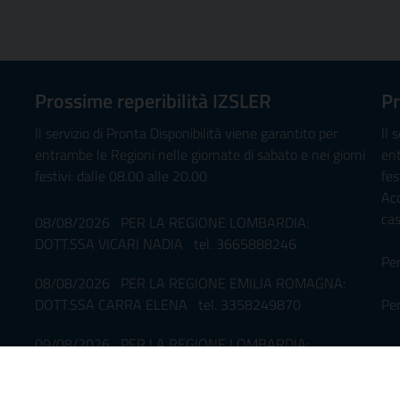
Prossime reperibilità IZSLER
Pr
Il servizio di Pronta Disponibilità viene garantito per
Il 
entrambe le Regioni nelle giornate di sabato e nei giorni
ent
festivi: dalle 08.00 alle 20.00
fes
Ac
ca
08/08/2026 PER LA REGIONE LOMBARDIA:
DOTT.SSA VICARI NADIA tel. 3665888246
Pe
08/08/2026 PER LA REGIONE EMILIA ROMAGNA:
DOTT.SSA CARRA ELENA tel. 3358249870
Per
09/08/2026 PER LA REGIONE LOMBARDIA:
08
DOTT.SSA VICARI NADIA tel. 3665888246
DR