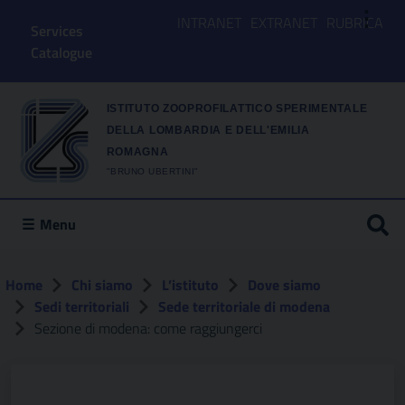
⋮
INTRANET
EXTRANET
RUBRICA
Services
Catalogue
ISTITUTO ZOOPROFILATTICO SPERIMENTALE
DELLA LOMBARDIA E DELL'EMILIA
ROMAGNA
"BRUNO UBERTINI"
Menu
Home
Chi siamo
L’istituto
Dove siamo
Sedi territoriali
Sede territoriale di modena
Sezione di modena: come raggiungerci