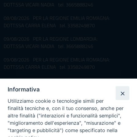
DOTT.SSA VICARI NADIA tel. 3665888246
08/08/2026 PER LA REGIONE EMILIA ROMAGNA:
DOTT.SSA CARRA ELENA tel. 3358249870
09/08/2026 PER LA REGIONE LOMBARDIA:
DOTT.SSA VICARI NADIA tel. 3665888246
09/08/2026 PER LA REGIONE EMILIA ROMAGNA:
DOTT.SSA CARRA ELENA tel. 3358249870
Pronta disponibilità BOTULISMO
Informativa
Il servizio di Pronta Disponibilità viene garantito per entrambe le
Regioni nelle giornate di sabato e nei giorni festivi: dalle 08.00
Utilizziamo cookie o tecnologie simili per
alle 20.00
finalità tecniche e, con il tuo consenso, anche per
Accompagnare il campione con la scheda di segnalazione caso
altre finalità ("interazioni e funzionalità semplici",
(Link alla Circolare)
e la relativa modulistica
"miglioramento dell'esperienza", "misurazione" e
"targeting e pubblicità") come specificato nella