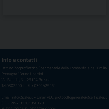
Info e contatti
Istituto Zooprofilattico Sperimentale della Lombardia e dell'Emilia
Romagna "Bruno Ubertini"
Via Bianchi, 9 - 25124 Brescia
Tel.03022901 - Fax 0302425251
Email: info@izsler.it - Email PEC: protocollogenerale@cert.izsler.it
C.F. - P.IVA 00284840170
N. REA CCIAA DI BRESCIA 88834