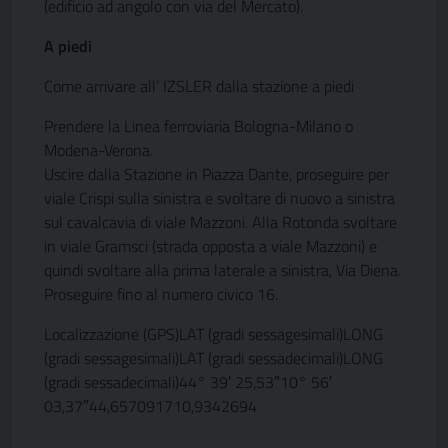
(edificio ad angolo con via del Mercato).
A piedi
Come arrivare all’ IZSLER dalla stazione a piedi
Prendere la Linea ferroviaria Bologna-Milano o
Modena-Verona.
Uscire dalla Stazione in Piazza Dante, proseguire per
viale Crispi sulla sinistra e svoltare di nuovo a sinistra
sul cavalcavia di viale Mazzoni. Alla Rotonda svoltare
in viale Gramsci (strada opposta a viale Mazzoni) e
quindi svoltare alla prima laterale a sinistra, Via Diena.
Proseguire fino al numero civico 16.
Localizzazione (GPS)LAT (gradi sessagesimali)LONG
(gradi sessagesimali)LAT (gradi sessadecimali)LONG
(gradi sessadecimali)44° 39′ 25,53″10° 56′
03,37″44,657091710,9342694