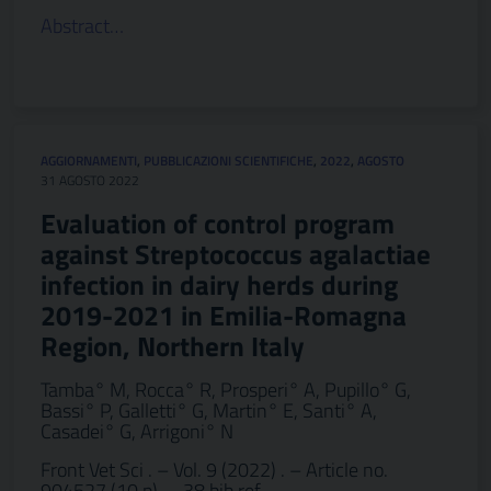
Abstract…
AGGIORNAMENTI
,
PUBBLICAZIONI SCIENTIFICHE
,
2022
,
AGOSTO
31 AGOSTO 2022
Evaluation of control program
against Streptococcus agalactiae
infection in dairy herds during
2019-2021 in Emilia-Romagna
Region, Northern Italy
Tamba° M, Rocca° R, Prosperi° A, Pupillo° G,
Bassi° P, Galletti° G, Martin° E, Santi° A,
Casadei° G, Arrigoni° N
Front Vet Sci . – Vol. 9 (2022) . – Article no.
904527 (10 p). – 38 bib ref