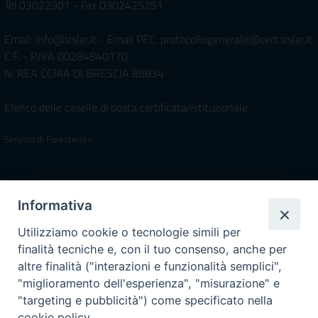
Tel.03022901 - Fax 0302425251
Email: info@izsler.it - Email PEC: protocollogenerale@cert.izsler.it
C.F. - P.IVA 00284840170
N. REA CCIAA DI BRESCIA 88834
Elenco delle caselle di posta certificata/istituzionale
Servizio di Foresteria »
Iscrivimi Alla Newsletter
Informativa
Utilizziamo cookie o tecnologie simili per
finalità tecniche e, con il tuo consenso, anche per
Accessibilità
altre finalità ("interazioni e funzionalità semplici",
Note Legali
|
Privacy
"miglioramento dell'esperienza", "misurazione" e
Prossime reperibilità IZSLER
"targeting e pubblicità") come specificato nella
Il servizio di Pronta Disponibilità viene garantito per entrambe le
cookie policy.