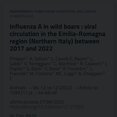
AGGIORNAMENTI
,
PUBBLICAZIONI SCIENTIFICHE
,
2022
,
AGOSTO
31 AGOSTO 2022
Influenza A in wild boars : viral
circulation in the Emilia-Romagna
region (Northern Italy) between
2017 and 2022
Prosperi° A, Soliani° L, Canelli E, Baioni° L,
Gabbi° V, Torreggiani° C, Manfredi° R, Calanchi° I,
Pupillo° G, Barsi° F, Bassi° P, Fiorentini° L,
Frasnelli° M, Fontana° MC, Luppi° A, Chiapponi°
C
Animals . – Vol. 12 no 12 (2022) . – Article no.
1593 (11 p). – 44 bib ref
ultimo accesso 27/06/2022
https://doi.org/10.3390/ani12121593
Nr. Estr. 8918