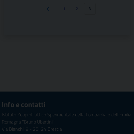
1
2
3
Pagina precedente
Info e contatti
Istituto Zooprofilattico Sperimentale della Lombardia e dell'Emilia
Romagna "Bruno Ubertini"
Via Bianchi, 9 - 25124 Brescia