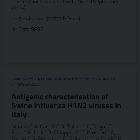
(15th : Zürich, Switzerland : 16-20 September,
2024)
. – p 246-247 (poster PO-22)
Nr. Estr. 9895
AGGIORNAMENTI
,
PUBBLICAZIONI SCIENTIFICHE
,
2025
,
MAGGIO
31 MAGGIO 2025
Antigenic characterisation of
Swine influenza H1N2 viruses in
Italy
Moreno° A, Castelli° A, Soliani° L, Trogu° T,
Sozzi° E, Lelli° D, Chiapponi° C, Prosperi° A,
Faccini° S, Rosignoli° C, Salogni° C, Alborali° GL