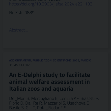
https://doi.org/10.2903/j.efsa.2024.e221103
Nr. Estr. 9889
Abstract…
AGGIORNAMENTI
,
PUBBLICAZIONI SCIENTIFICHE
,
2025
,
MAGGIO
31 MAGGIO 2025
An E-Delphi study to facilitate
animal welfare assessment in
Italian zoos and aquaria
De_Mori B, Mercugliano E, Cerizza AF, Biasetti P,
Florio D, Da_Re R, Mazzariol S, Usachova O,
Basile S, Gili C, Rota_Nodari° S