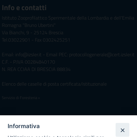
Info e contatti
Istituto Zooprofilattico Sperimentale della Lombardia e dell'Emilia
Romagna "Bruno Ubertini"
Via Bianchi, 9 - 25124 Brescia
Tel.03022901 - Fax 0302425251
Email: info@izsler.it - Email PEC: protocollogenerale@cert.izsler.it
C.F. - P.IVA 00284840170
N. REA CCIAA DI BRESCIA 88834
Elenco delle caselle di posta certificata/istituzionale
Servizio di Foresteria »
Iscrivimi Alla Newsletter
Informativa