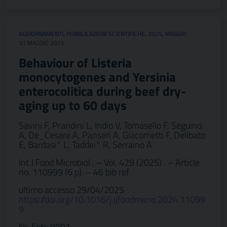
AGGIORNAMENTI
,
PUBBLICAZIONI SCIENTIFICHE
,
2025
,
MAGGIO
31 MAGGIO 2025
Behaviour of Listeria
monocytogenes and Yersinia
enterocolitica during beef dry-
aging up to 60 days
Savini F, Prandini L, Indio V, Tomasello F, Seguino
A, De_Cesare A, Panseri A, Giacometti F, Delibato
E, Bardasi° L, Taddei° R, Serraino A
Int J Food Microbiol . – Vol. 429 (2025) . – Article
no. 110999 (6 p). – 46 bib ref
ultimo accesso 29/04/2025
https://doi.org/10.1016/j.ijfoodmicro.2024.11099
9
Nr. Estr. 9891