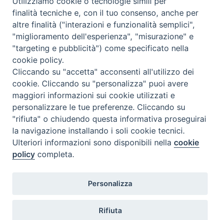
Utilizziamo cookie o tecnologie simili per
finalità tecniche e, con il tuo consenso, anche per
Accessibilità
altre finalità ("interazioni e funzionalità semplici",
Note Legali
|
Privacy
"miglioramento dell'esperienza", "misurazione" e
Prossime reperibilità IZSLER
"targeting e pubblicità") come specificato nella
Il servizio di Pronta Disponibilità viene garantito per entrambe le
cookie policy.
Regioni nelle giornate di sabato e nei giorni festivi: dalle 08.00
Cliccando su "accetta" acconsenti all'utilizzo dei
alle 20.00
cookie. Cliccando su "personalizza" puoi avere
maggiori informazioni sui cookie utilizzati e
08/08/2026 PER LA REGIONE LOMBARDIA:
personalizzare le tue preferenze. Cliccando su
DOTT.SSA VICARI NADIA tel. 3665888246
"rifiuta" o chiudendo questa informativa proseguirai
la navigazione installando i soli cookie tecnici.
08/08/2026 PER LA REGIONE EMILIA ROMAGNA:
Ulteriori informazioni sono disponibili nella
cookie
DOTT.SSA CARRA ELENA tel. 3358249870
policy
completa.
09/08/2026 PER LA REGIONE LOMBARDIA:
Personalizza
DOTT.SSA VICARI NADIA tel. 3665888246
09/08/2026 PER LA REGIONE EMILIA ROMAGNA:
Rifiuta
DOTT.SSA CARRA ELENA tel. 3358249870