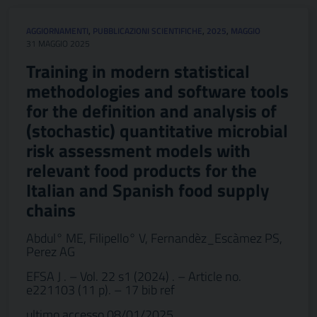
AGGIORNAMENTI
,
PUBBLICAZIONI SCIENTIFICHE
,
2025
,
MAGGIO
31 MAGGIO 2025
Training in modern statistical
methodologies and software tools
for the definition and analysis of
(stochastic) quantitative microbial
risk assessment models with
relevant food products for the
Italian and Spanish food supply
chains
Abdul° ME, Filipello° V, Fernandèz_Escàmez PS,
Perez AG
EFSA J . – Vol. 22 s1 (2024) . – Article no.
e221103 (11 p). – 17 bib ref
ultimo accesso 08/01/2025