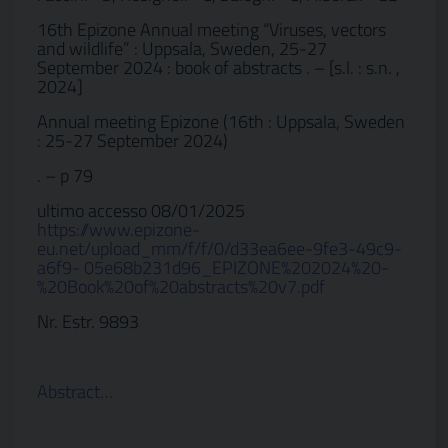
16th Epizone Annual meeting “Viruses, vectors
and wildlife” : Uppsala, Sweden, 25-27
September 2024 : book of abstracts . – [s.l. : s.n. ,
2024]
Annual meeting Epizone (16th : Uppsala, Sweden
: 25-27 September 2024)
. – p 79
ultimo accesso 08/01/2025
https://www.epizone-
eu.net/upload_mm/f/f/0/d33ea6ee-9fe3-49c9-
a6f9- 05e68b231d96_EPIZONE%202024%20-
%20Book%20of%20abstracts%20v7.pdf
Nr. Estr. 9893
Abstract…