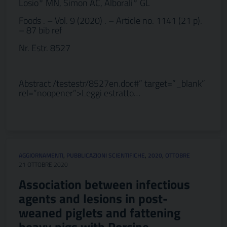
Losio° MN, Simon AC, Alborali° GL
Foods . – Vol. 9 (2020) . – Article no. 1141 (21 p).
– 87 bib ref
Nr. Estr. 8527
Abstract /testestr/8527en.doc#” target=”_blank”
rel=”noopener”>Leggi estratto…
AGGIORNAMENTI
,
PUBBLICAZIONI SCIENTIFICHE
,
2020
,
OTTOBRE
21 OTTOBRE 2020
Association between infectious
agents and lesions in post-
weaned piglets and fattening