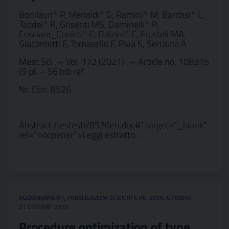
Bonilauri° P, Merialdi° G, Ramini° M, Bardasi° L,
Taddei° R, Grisenti MS, Daminelli° P,
Cosciani_Cunico° E, Dalzini° E, Frustoli MA,
Giacometti F, Tomasello F, Piva S, Serraino A
Meat Sci . – Vol. 172 (2021) . – Article no. 108315
(9 p). – 56 bib ref
Nr. Estr. 8526
Abstract /testestr/8526en.doc#” target=”_blank”
rel=”noopener”>Leggi estratto…
AGGIORNAMENTI
,
PUBBLICAZIONI SCIENTIFICHE
,
2020
,
OTTOBRE
21 OTTOBRE 2020
Procedure optimization of type