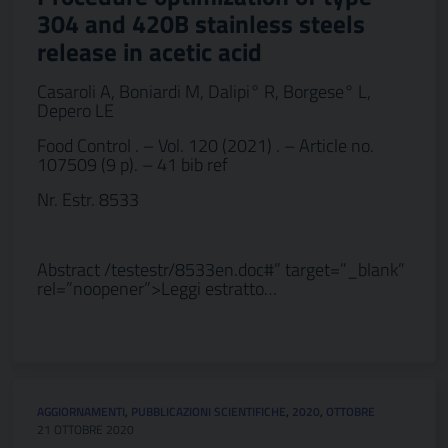
304 and 420B stainless steels
release in acetic acid
Casaroli A, Boniardi M, Dalipi° R, Borgese° L,
Depero LE
Food Control . – Vol. 120 (2021) . – Article no.
107509 (9 p). – 41 bib ref
Nr. Estr. 8533
Abstract /testestr/8533en.doc#” target=”_blank”
rel=”noopener”>Leggi estratto…
AGGIORNAMENTI
,
PUBBLICAZIONI SCIENTIFICHE
,
2020
,
OTTOBRE
21 OTTOBRE 2020