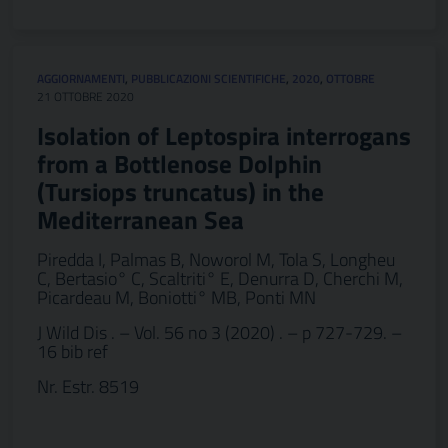
AGGIORNAMENTI
,
PUBBLICAZIONI SCIENTIFICHE
,
2020
,
OTTOBRE
21 OTTOBRE 2020
Isolation of Leptospira interrogans
from a Bottlenose Dolphin
(Tursiops truncatus) in the
Mediterranean Sea
Piredda I, Palmas B, Noworol M, Tola S, Longheu
C, Bertasio° C, Scaltriti° E, Denurra D, Cherchi M,
Picardeau M, Boniotti° MB, Ponti MN
J Wild Dis . – Vol. 56 no 3 (2020) . – p 727-729. –
16 bib ref
Nr. Estr. 8519