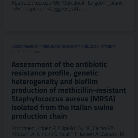
Abstract /testestr/8519en.doc#” target=”_blank”
rel=”noopener”>Leggi estratto…
AGGIORNAMENTI
,
PUBBLICAZIONI SCIENTIFICHE
,
2020
,
OTTOBRE
21 OTTOBRE 2020
Assessment of the antibiotic
resistance profile, genetic
heterogeneity and biofilm
production of methicillin-resistant
Staphylococcus aureus (MRSA)
isolated from the Italian swine
production chain
Rodríguez_López P, Filipello° V, Di_Ciccio PA,
Pitozzi° A, Ghidini S, Scali° F, Ianieri A, Zanardi M,