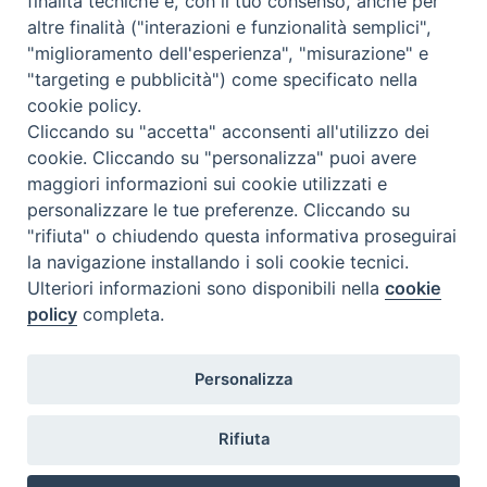
finalità tecniche e, con il tuo consenso, anche per
Accessibilità
altre finalità ("interazioni e funzionalità semplici",
Note Legali
|
Privacy
"miglioramento dell'esperienza", "misurazione" e
Prossime reperibilità IZSLER
"targeting e pubblicità") come specificato nella
Il servizio di Pronta Disponibilità viene garantito per entrambe le
cookie policy.
Regioni nelle giornate di sabato e nei giorni festivi: dalle 08.00
Cliccando su "accetta" acconsenti all'utilizzo dei
alle 20.00
cookie. Cliccando su "personalizza" puoi avere
maggiori informazioni sui cookie utilizzati e
08/08/2026 PER LA REGIONE LOMBARDIA:
personalizzare le tue preferenze. Cliccando su
DOTT.SSA VICARI NADIA tel. 3665888246
"rifiuta" o chiudendo questa informativa proseguirai
la navigazione installando i soli cookie tecnici.
08/08/2026 PER LA REGIONE EMILIA ROMAGNA:
Ulteriori informazioni sono disponibili nella
cookie
DOTT.SSA CARRA ELENA tel. 3358249870
policy
completa.
09/08/2026 PER LA REGIONE LOMBARDIA:
Personalizza
DOTT.SSA VICARI NADIA tel. 3665888246
09/08/2026 PER LA REGIONE EMILIA ROMAGNA:
Rifiuta
DOTT.SSA CARRA ELENA tel. 3358249870