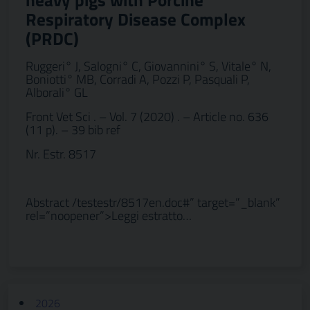
heavy pigs with Porcine
Respiratory Disease Complex
(PRDC)
Ruggeri° J, Salogni° C, Giovannini° S, Vitale° N,
Boniotti° MB, Corradi A, Pozzi P, Pasquali P,
Alborali° GL
Front Vet Sci . – Vol. 7 (2020) . – Article no. 636
(11 p). – 39 bib ref
Nr. Estr. 8517
Abstract /testestr/8517en.doc#” target=”_blank”
rel=”noopener”>Leggi estratto…
2026