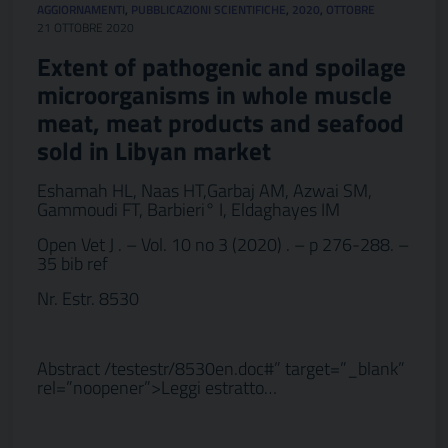
AGGIORNAMENTI
,
PUBBLICAZIONI SCIENTIFICHE
,
2020
,
OTTOBRE
21 OTTOBRE 2020
Extent of pathogenic and spoilage
microorganisms in whole muscle
meat, meat products and seafood
sold in Libyan market
Eshamah HL, Naas HT,Garbaj AM, Azwai SM,
Gammoudi FT, Barbieri° I, Eldaghayes IM
Open Vet J . – Vol. 10 no 3 (2020) . – p 276-288. –
35 bib ref
Nr. Estr. 8530
Abstract /testestr/8530en.doc#” target=”_blank”
rel=”noopener”>Leggi estratto…