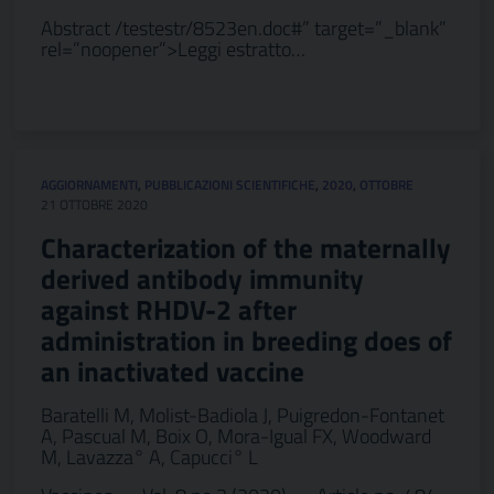
Abstract /testestr/8523en.doc#” target=”_blank”
rel=”noopener”>Leggi estratto…
AGGIORNAMENTI
,
PUBBLICAZIONI SCIENTIFICHE
,
2020
,
OTTOBRE
21 OTTOBRE 2020
Characterization of the maternally
derived antibody immunity
against RHDV-2 after
administration in breeding does of
an inactivated vaccine
Baratelli M, Molist-Badiola J, Puigredon-Fontanet
A, Pascual M, Boix O, Mora-Igual FX, Woodward
M, Lavazza° A, Capucci° L