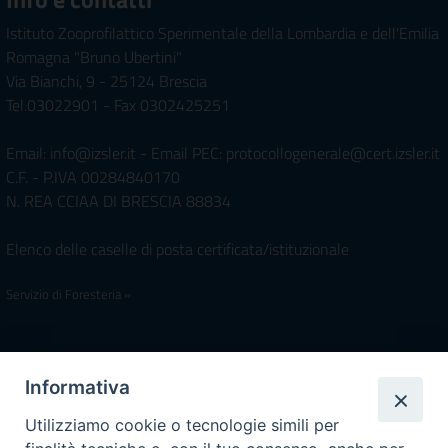
Istituto Zooprofilattico Sperimentale della Lombardia e dell'Emilia
Romagna "Bruno Ubertini"
Via Bianchi, 9 - 25124 Brescia
Tel.03022901 - Fax 0302425251
Email: info@izsler.it - Email PEC: protocollogenerale@cert.izsler.it
C.F. - P.IVA 00284840170
N. REA CCIAA DI BRESCIA 88834
Elenco delle caselle di posta certificata/istituzionale
Servizio di Foresteria »
Iscrivimi Alla Newsletter
Informativa
Utilizziamo cookie o tecnologie simili per