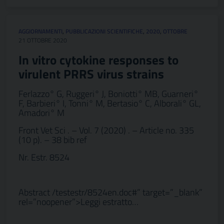
AGGIORNAMENTI
,
PUBBLICAZIONI SCIENTIFICHE
,
2020
,
OTTOBRE
21 OTTOBRE 2020
In vitro cytokine responses to
virulent PRRS virus strains
Ferlazzo° G, Ruggeri° J, Boniotti° MB, Guarneri°
F, Barbieri° I, Tonni° M, Bertasio° C, Alborali° GL,
Amadori° M
Front Vet Sci . – Vol. 7 (2020) . – Article no. 335
(10 p). – 38 bib ref
Nr. Estr. 8524
Abstract /testestr/8524en.doc#” target=”_blank”
rel=”noopener”>Leggi estratto…