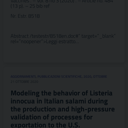
Vaccines . – Vol. 8 no 3 (2020) . – Article no. 484
(13 p). – 25 bib ref
Nr. Estr. 8518
Abstract /testestr/8518en.doc#” target=”_blank”
rel=”noopener”>Leggi estratto…
AGGIORNAMENTI
,
PUBBLICAZIONI SCIENTIFICHE
,
2020
,
OTTOBRE
21 OTTOBRE 2020
Modeling the behavior of Listeria
innocua in Italian salami during
the production and high-pressure
validation of processes for
exportation to the U.S.