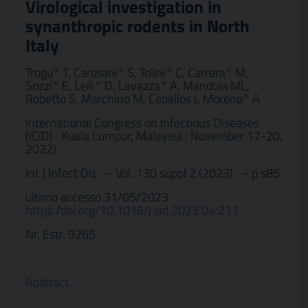
Virological investigation in
synanthropic rodents in North
Italy
Trogu° T, Canziani° S, Tolini° C, Carrera° M,
Sozzi° E, Lelli° D, Lavazza° A, Mandola ML,
Robetto S, Marchino M, Ceballos L Moreno° A
International Congress on Infectious Diseases
(ICID) : Kuala Lumpur, Malaysia : November 17-20,
2022)
Int J Infect Dis . – Vol. 130 suppl 2 (2023) . – p s85
ultimo accesso 31/05/2023
https://doi.org/10.1016/j.ijid.2023.04.211
Nr. Estr. 9265
Abstract…