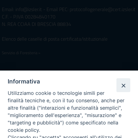
Email: info@izsler.it - Email PEC: protocollogenerale@cert.izsler.it
C.F. - P.IVA 00284840170
N. REA CCIAA DI BRESCIA 88834
Elenco delle caselle di posta certificata/istituzionale
Servizio di Foresteria »
Iscrivimi Alla Newsletter
Informativa
Utilizziamo cookie o tecnologie simili per
finalità tecniche e, con il tuo consenso, anche per
Accessibilità
altre finalità ("interazioni e funzionalità semplici",
Note Legali
|
Privacy
"miglioramento dell'esperienza", "misurazione" e
Prossime reperibilità IZSLER
"targeting e pubblicità") come specificato nella
Il servizio di Pronta Disponibilità viene garantito per entrambe le
cookie policy.
Regioni nelle giornate di sabato e nei giorni festivi: dalle 08.00
Cliccando su "accetta" acconsenti all'utilizzo dei