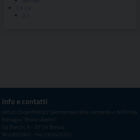
Gennaio
2 0 2 6
0 3
Info e contatti
Istituto Zooprofilattico Sperimentale della Lombardia e dell'Emilia
Romagna "Bruno Ubertini"
Via Bianchi, 9 - 25124 Brescia
Tel.03022901 - Fax 0302425251