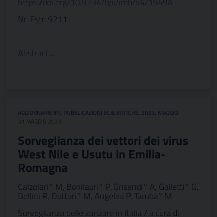
https://doi.org/10.9734/bpi/imb/v4/1949A
Nr. Estr. 9211
Abstract…
AGGIORNAMENTI
,
PUBBLICAZIONI SCIENTIFICHE
,
2023
,
MAGGIO
31 MAGGIO 2023
Sorveglianza dei vettori dei virus
West Nile e Usutu in Emilia-
Romagna
Calzolari° M, Bonilauri° P, Grisendi° A, Galletti° G,
Bellini R, Dottori° M, Angelini P, Tamba° M
Sorveglianza delle zanzare in Italia / a cura di