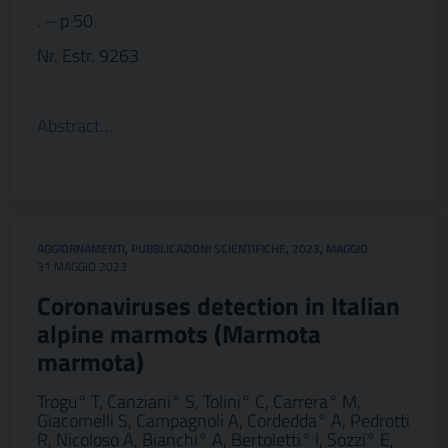
. – p 50
Nr. Estr. 9263
Abstract…
AGGIORNAMENTI
,
PUBBLICAZIONI SCIENTIFICHE
,
2023
,
MAGGIO
31 MAGGIO 2023
Coronaviruses detection in Italian
alpine marmots (Marmota
marmota)
Trogu° T, Canziani° S, Tolini° C, Carrera° M,
Giacomelli S, Campagnoli A, Cordedda° A, Pedrotti
R, Nicoloso A, Bianchi° A, Bertoletti° I, Sozzi° E,