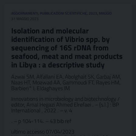
AGGIORNAMENTI
,
PUBBLICAZIONI SCIENTIFICHE
,
2023
,
MAGGIO
31 MAGGIO 2023
Isolation and molecular
identification of Vibrio spp. by
sequencing of 16S rDNA from
seafood, meat and meat products
in Libya : a descriptive study
Azwai SM, Alfallani EA, Abolghait SK, Garbaj AM,
Naas HT, Moawad AA, Gammoudi FT, Rayes HM,
Barbieri° I, Eldaghayes IM
Innovations in microbiology and biotechnology /
editor, Amal Hegazi Ahmed Elrefaei . – [s.l.] : BP
International , 2022 . – v. 4
. – p 104-114. – 43 bib ref
ultimo accesso 07/04/2023