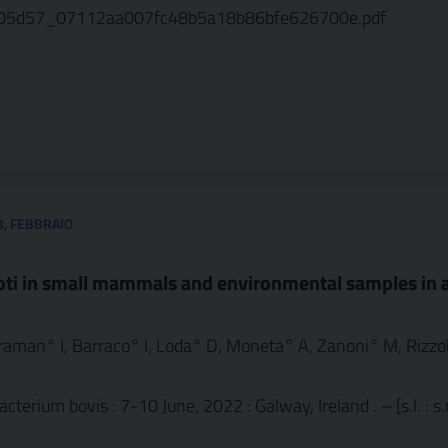
/705d57_07112aa007fc48b5a18b86bfe626700e.pdf
3
,
FEBBRAIO
oti in small mammals and environmental samples in 
araman° I, Barraco° I, Loda° D, Moneta° A, Zanoni° M, Rizzol
rium bovis : 7-10 June, 2022 : Galway, Ireland . – [s.l. : s.