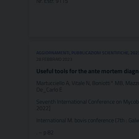
Nr. Estr. 9115
AGGIORNAMENTI
,
PUBBLICAZIONI SCIENTIFICHE
,
202
28 FEBBRAIO 2023
Useful tools for the ante mortem diagno
Martucciello A, Vitale N, Boniotti° MB, Mazz
De_Carlo E
Seventh International Conference on Mycobacte
2022]
International M. bovis conference (7th : Galw
. – p 82