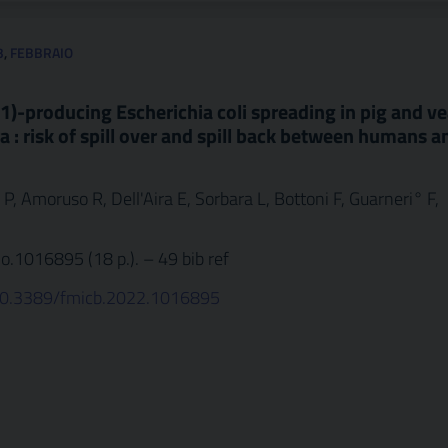
3
,
FEBBRAIO
-producing Escherichia coli spreading in pig and ve
ra : risk of spill over and spill back between humans a
, Amoruso R, Dell'Aira E, Sorbara L, Bottoni F, Guarneri° F,
 no.1016895 (18 p.). – 49 bib ref
g/10.3389/fmicb.2022.1016895