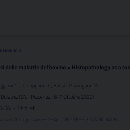
3
,
FEBBRAIO
si delle malattie del bovino = Histopathology as a too
ggiani° C, Chiapponi° C, Bassi° P, Arrigoni° N
 Buiatria (54. : Piacenza : 6-7 Ottobre 2022)
65-68. – 7 bib ref
uiatria.it/Congresso/269/54-CONGRESSO-NAZIONALE/