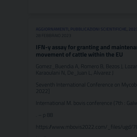
AGGIORNAMENTI
,
PUBBLICAZIONI SCIENTIFICHE
,
202
28 FEBBRAIO 2023
IFN-y assay for granting and maintenanc
movement of cattle within the EU
Gomez_Buendia A, Romero B, Bezos J, Lozano F
Karaoulani N, De_Juan L, Alvarez J
Seventh International Conference on Mycobacte
2022]
International M. bovis conference (7th : Galw
. – p 88
https://www.mbovis2022.com/_files/ugd