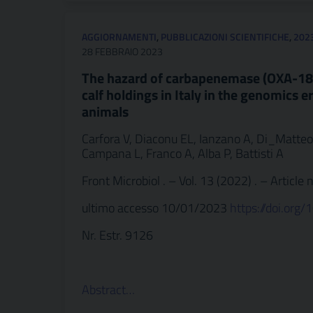
AGGIORNAMENTI
,
PUBBLICAZIONI SCIENTIFICHE
,
202
28 FEBBRAIO 2023
The hazard of carbapenemase (OXA-181)
calf holdings in Italy in the genomics e
animals
Carfora V, Diaconu EL, Ianzano A, Di_Matteo P
Campana L, Franco A, Alba P, Battisti A
Front Microbiol . – Vol. 13 (2022) . – Article
ultimo accesso 10/01/2023
https://doi.or
Nr. Estr. 9126
Abstract…