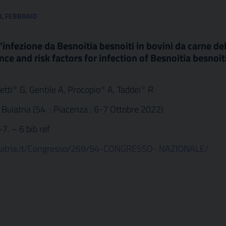
3
,
FEBBRAIO
l’infezione da Besnoitia besnoiti in bovini da carne del
 and risk factors for infection of Besnoitia besnoiti
etti° G, Gentile A, Procopio° A, Taddei° R
 Buiatria (54. : Piacenza : 6-7 Ottobre 2022)
-7. – 6 bib ref
uiatria.it/Congresso/269/54-CONGRESSO- NAZIONALE/