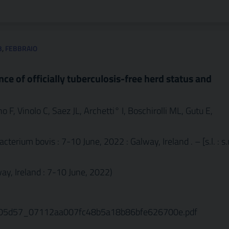
3
,
FEBBRAIO
e of officially tuberculosis-free herd status and
, Vinolo C, Saez JL, Archetti° I, Boschirolli ML, Gutu E,
rium bovis : 7-10 June, 2022 : Galway, Ireland . – [s.l. : s.
ay, Ireland : 7-10 June, 2022)
/705d57_07112aa007fc48b5a18b86bfe626700e.pdf