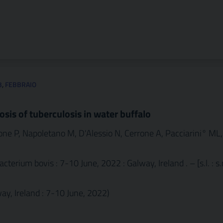
3
,
FEBBRAIO
sis of tuberculosis in water buffalo
one P, Napoletano M, D'Alessio N, Cerrone A, Pacciarini° ML,
rium bovis : 7-10 June, 2022 : Galway, Ireland . – [s.l. : s.
ay, Ireland : 7-10 June, 2022)