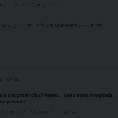
ay, Ireland : 7-10 June, 2022)
/705d57_07112aa007fc48b5a18b86bfe626700e.pdf
3
,
FEBBRAIO
olaio in provincia di Parma = Anaplasma marginale :
rma province
, Torreggiani° C, Chiapponi° C, Luppi° A